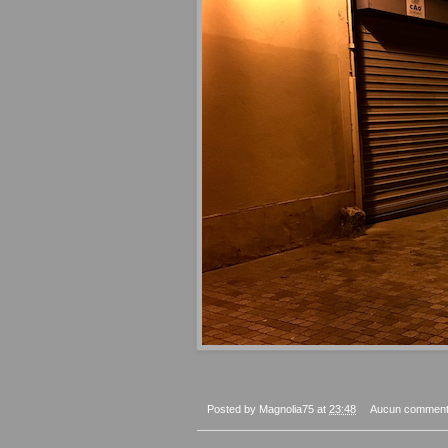
Posted by
Magnolia75
at
23:48
Aucun comment