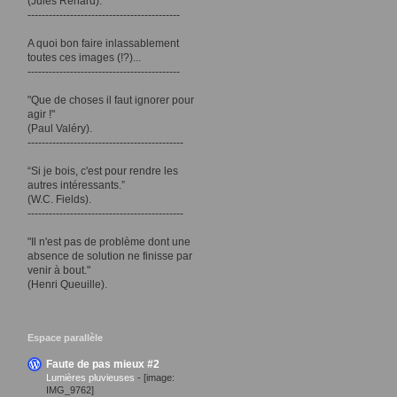
(Jules Renard).
-------------------------------------------
A quoi bon faire inlassablement
toutes ces images (!?)...
-------------------------------------------
"Que de choses il faut ignorer pour
agir !"
(Paul Valéry).
--------------------------------------------
“Si je bois, c'est pour rendre les
autres intéressants.”
(W.C. Fields).
--------------------------------------------
"Il n'est pas de problème dont une
absence de solution ne finisse par
venir à bout."
(Henri Queuille).
Espace parallèle
Faute de pas mieux #2
Lumières pluvieuses
-
[image:
IMG_9762]