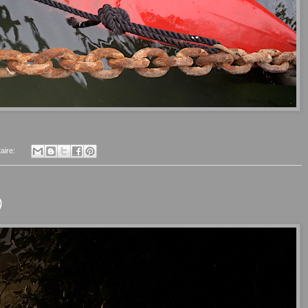
aire:
)