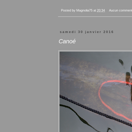
Posted by
Magnolia75
at
20:34
Aucun comment
samedi 30 janvier 2016
Canoé