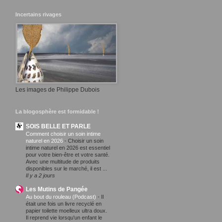
Incertains rivages
Les images de Philippe Dubois
La blogosphère est formidable !
SOIS BELLE ET PARLE
Comment choisir un soin intime
naturel en 2026
-
Choisir un soin
intime naturel en 2026 est essentiel
pour votre bien-être et votre santé.
Avec une multitude de produits
disponibles sur le marché, il est ...
Il y a 2 jours
Les Mutins de Pangée
Au bout du rouleau (Podcast)
-
Il
était une fois un livre recyclé en
papier toilette moelleux ultra doux.
Il reprend vie lorsqu'un enfant le