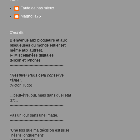
Faute de pas mieux
Magnolia75
C'est dit :
Bienvenue aux blogueurs et aux
blogueuses du monde entier (et
même aux autres).
► Miscellanées digitales
(Nikon et iPhone)
-------------------------------------------
"Respirer Paris cela conserve
l'âme"
.
(Victor Hugo)
... peut-être, oui, mais dans quel état
(!?)...
-------------------------------------------
Pas un jour sans une image.
-------------------------------------------
"Une fois que ma décision est prise,
j'hésite longuement"