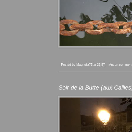
Posted by
Magnolia75
at
23:57
Aucun comment
Soir de la Butte (aux Cailles