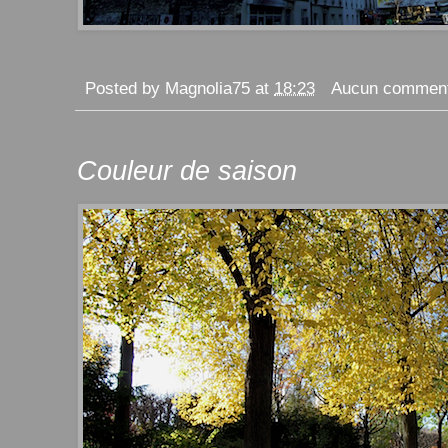
Posted by
Magnolia75
at
18:23
Aucun comment
Couleur de saison