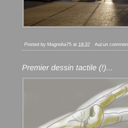
Posted by
Magnolia75
at
19:37
Aucun comment
Premier dessin tactile (!)...