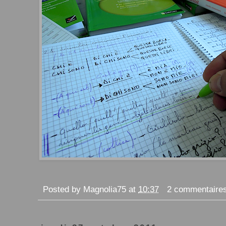
Posted by
Magnolia75
at
10:37
2 commentaire