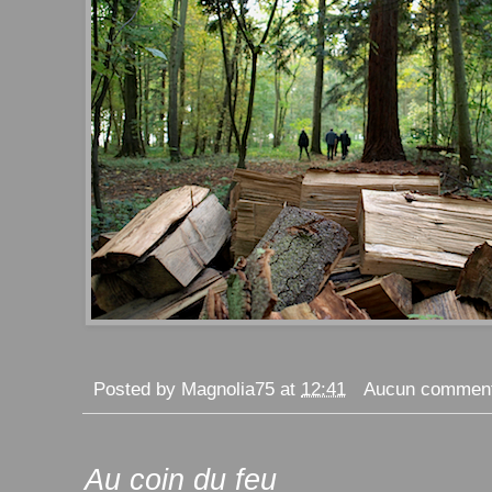
Posted by
Magnolia75
at
12:41
Aucun comment
Au coin du feu