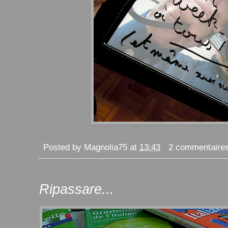
Posted by
Magnolia75
at
13:43
2 commentaire
Ripassare...