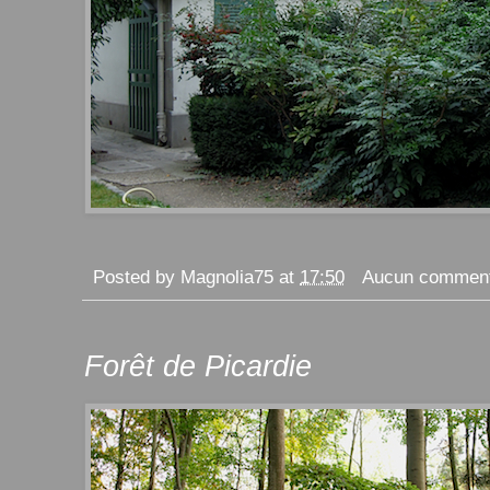
Posted by
Magnolia75
at
17:50
Aucun comment
Forêt de Picardie