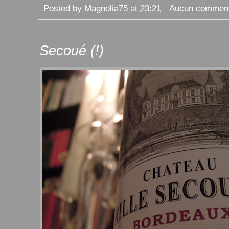
Posted by
Magnolia75
at
23:21
Aucun comment
Secoué (!)