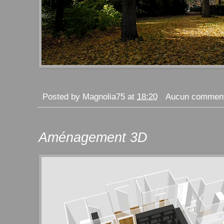
Posted by
Magnolia75
at
18:20
Aucun comment
Aménagement 3D