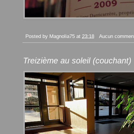
Posted by
Magnolia75
at
23:18
Aucun comment
Treizième au soleil (couchant)