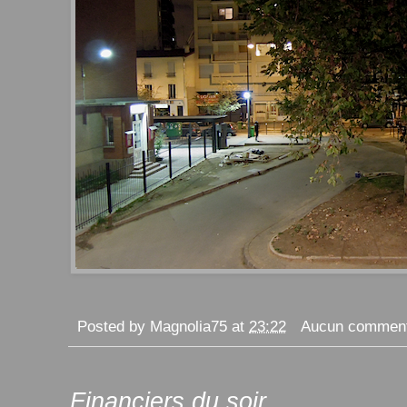
Posted by
Magnolia75
at
23:22
Aucun comment
Financiers du soir