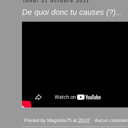
lundi 31 octobre 2011
De quoi donc tu causes (?)...
Posted by
Magnolia75
at
20:07
Aucun comment