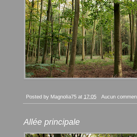
Posted by
Magnolia75
at
17:05
Aucun comment
Allée principale