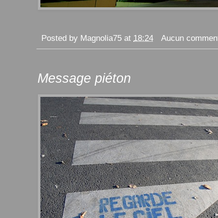
Posted by
Magnolia75
at
18:24
Aucun comment
Message piéton