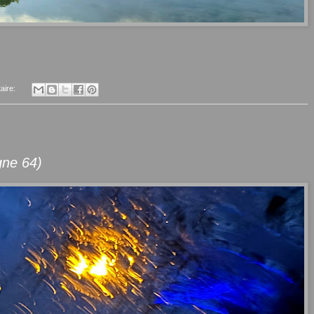
aire:
gne 64)