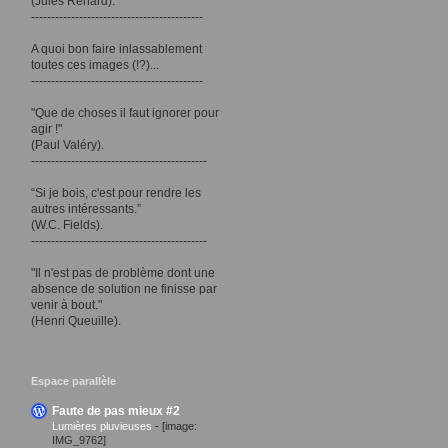
(Jules Renard).
-------------------------------------------
A quoi bon faire inlassablement
toutes ces images (!?)...
-------------------------------------------
"Que de choses il faut ignorer pour
agir !"
(Paul Valéry).
--------------------------------------------
“Si je bois, c'est pour rendre les
autres intéressants.”
(W.C. Fields).
--------------------------------------------
"Il n'est pas de problème dont une
absence de solution ne finisse par
venir à bout."
(Henri Queuille).
Espace parallèle
Faute de pas mieux #2
Lumières pluvieuses
-
[image:
IMG_9762]