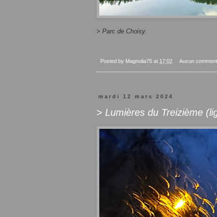
>
Parc de Choisy.
Posted by
Magnolia75
at
17:02
Aucun comment
mardi 12 mars 2024
> Lumières du Treizième (li