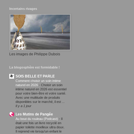
Incertains rivages
Les images de Philippe Dubois
La blogosphère est formidable !
SOIS BELLE ET PARLE
Comment choisir un soin intime
naturel en 2026
-
Choisir un soin
intime naturel en 2026 est essentiel
pour votre bien-être et votre santé.
Avec une multitude de produits
disponibles sur le marché, il est ...
Il y a 1 jour
Les Mutins de Pangée
Au bout du rouleau (Podcast)
-
Il
était une fois un livre recyclé en
papier toilette moelleux ultra doux.
Il reprend vie lorsqu'un enfant le