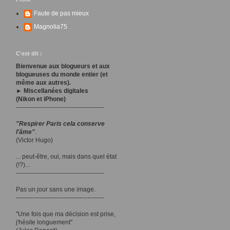
Faute de pas mieux
Magnolia75
C'est dit :
Bienvenue aux blogueurs et aux
blogueuses du monde entier (et
même aux autres).
► Miscellanées digitales
(Nikon et iPhone)
-------------------------------------------
"Respirer Paris cela conserve
l'âme"
.
(Victor Hugo)
... peut-être, oui, mais dans quel état
(!?)...
-------------------------------------------
Pas un jour sans une image.
-------------------------------------------
"Une fois que ma décision est prise,
j'hésite longuement"