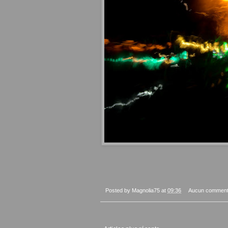
Posted by
Magnolia75
at
09:36
Aucun comment