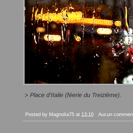
>
Place d'Italie (féerie du Treizième).
Posted by
Magnolia75
at
13:10
Aucun comment