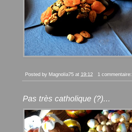
Posted by
Magnolia75
at
19:12
1 commentaire
Pas très catholique (?)...