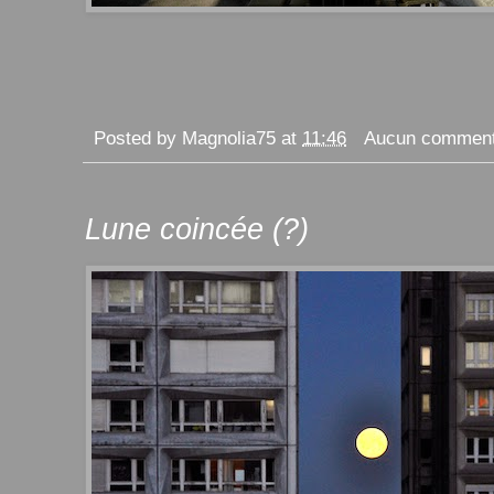
Posted by
Magnolia75
at
11:46
Aucun comment
Lune coincée (?)