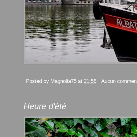
Posted by
Magnolia75
at
21:55
Aucun comment
Heure d'été