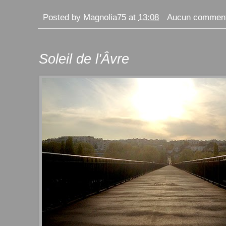
Posted by
Magnolia75
at
13:08
Aucun comment
Soleil de l'Âvre