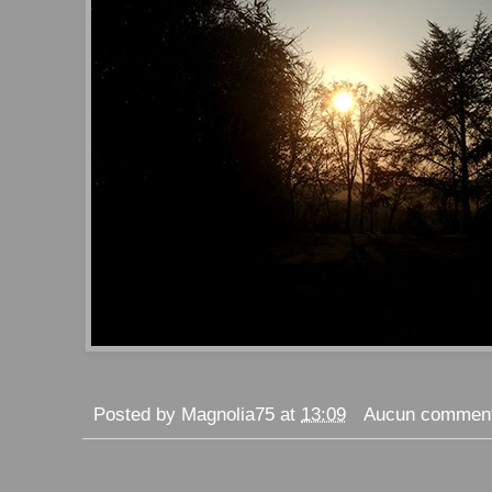
Posted by
Magnolia75
at
13:09
Aucun comment