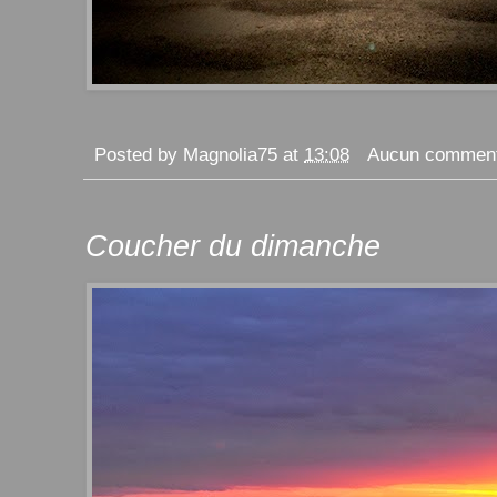
Posted by
Magnolia75
at
13:08
Aucun comment
Coucher du dimanche