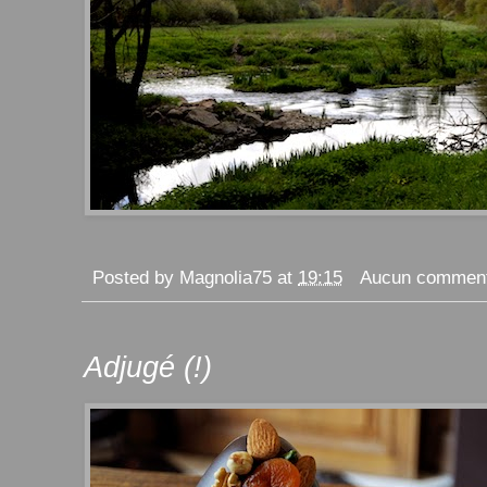
Posted by
Magnolia75
at
19:15
Aucun comment
Adjugé (!)