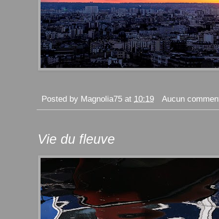
Posted by
Magnolia75
at
10:19
Aucun comment
Vie du fleuve