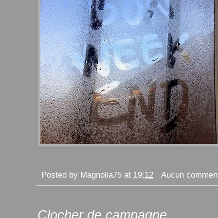
Posted by
Magnolia75
at
19:12
Aucun comment
Clocher de campagne