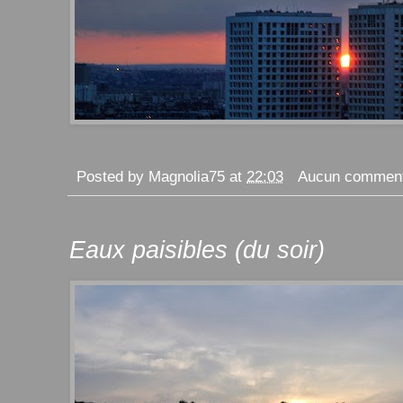
Posted by
Magnolia75
at
22:03
Aucun comment
Eaux paisibles (du soir)