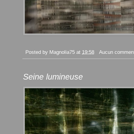
Posted by
Magnolia75
at
19:58
Aucun comment
Seine lumineuse