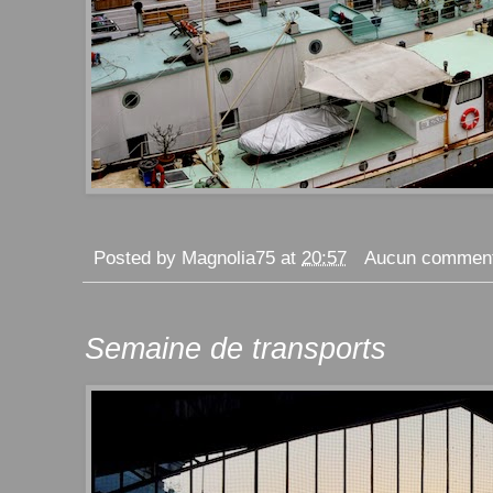
Posted by
Magnolia75
at
20:57
Aucun comment
Semaine de transports