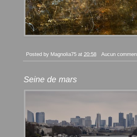
Posted by
Magnolia75
at
20:58
Aucun comment
Seine de mars