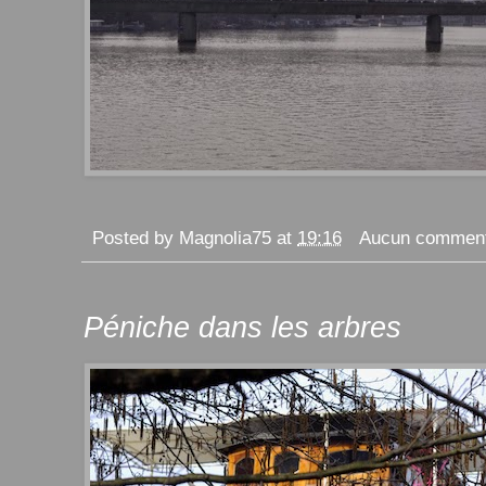
Posted by
Magnolia75
at
19:16
Aucun comment
Péniche dans les arbres