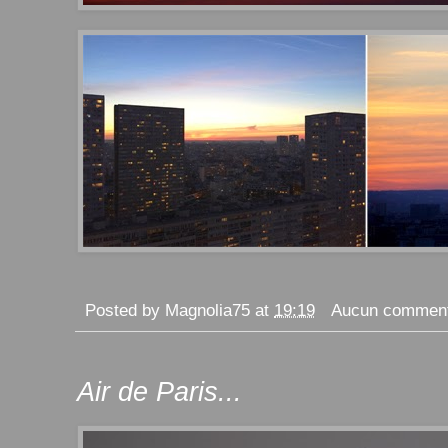
Posted by
Magnolia75
at
19:19
Aucun comment
Air de Paris...