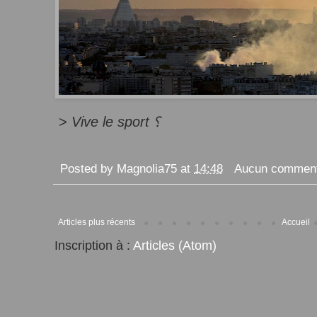
>
Vive le sport
⸮
Posted by
Magnolia75
at
14:48
Aucun comment
Articles plus récents
Accueil
Inscription à :
Articles (Atom)