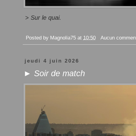
>
Sur le quai.
Posted by
Magnolia75
at
10:50
Aucun comment
jeudi 4 juin 2026
► Soir de match