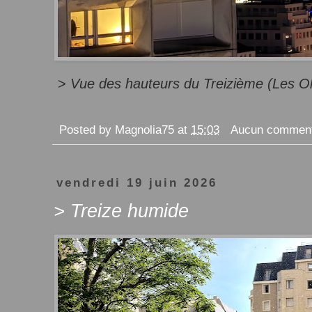
>
Vue des hauteurs du Treizième (Les O
Posted by
Magnolia75
at
15:03
Aucun comment
vendredi 19 juin 2026
> Treize humide