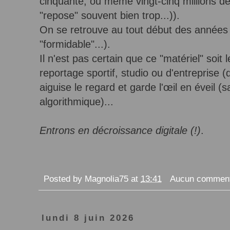
cinquante, ou même vingt-cinq millions de 
"repose" souvent bien trop...)).
On se retrouve au tout début des années 
"formidable"...).
Il n'est pas certain que ce "matériel" soi
reportage sportif, studio ou d'entreprise (
aiguise le regard et garde l'œil en éveil 
algorithmique)...
Entrons en décroissance digitale (!)
.
Posted by
Magnolia75
at
13:41
Aucun comment
lundi 8 juin 2026