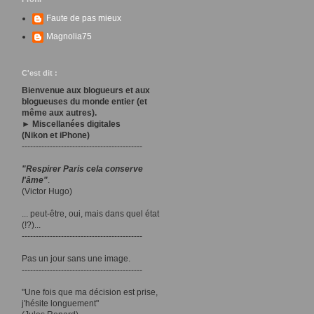
Faute de pas mieux
Magnolia75
C'est dit :
Bienvenue aux blogueurs et aux
blogueuses du monde entier (et
même aux autres).
► Miscellanées digitales
(Nikon et iPhone)
-------------------------------------------
"Respirer Paris cela conserve
l'âme"
.
(Victor Hugo)
... peut-être, oui, mais dans quel état
(!?)...
-------------------------------------------
Pas un jour sans une image.
-------------------------------------------
"Une fois que ma décision est prise,
j'hésite longuement"