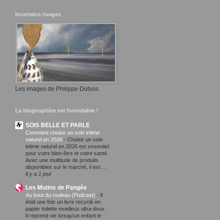
Incertains rivages
Les images de Philippe Dubois
La blogosphère est formidable !
SOIS BELLE ET PARLE
Comment choisir un soin intime
naturel en 2026
-
Choisir un soin
intime naturel en 2026 est essentiel
pour votre bien-être et votre santé.
Avec une multitude de produits
disponibles sur le marché, il est ...
Il y a 1 jour
Les Mutins de Pangée
Au bout du rouleau (Podcast)
-
Il
était une fois un livre recyclé en
papier toilette moelleux ultra doux.
Il reprend vie lorsqu'un enfant le