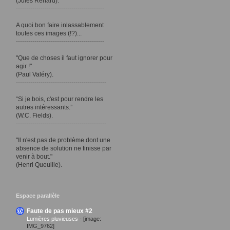
(Jules Renard).
-------------------------------------------
A quoi bon faire inlassablement
toutes ces images (!?)...
-------------------------------------------
"Que de choses il faut ignorer pour
agir !"
(Paul Valéry).
--------------------------------------------
“Si je bois, c'est pour rendre les
autres intéressants.”
(W.C. Fields).
--------------------------------------------
"Il n'est pas de problème dont une
absence de solution ne finisse par
venir à bout."
(Henri Queuille).
Espace parallèle
Faute de pas mieux #2
Lumières pluvieuses
-
[image:
IMG_9762]