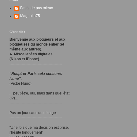
Faute de pas mieux
Magnolia75
C'est dit :
Bienvenue aux blogueurs et aux
blogueuses du monde entier (et
même aux autres).
► Miscellanées digitales
(Nikon et iPhone)
-------------------------------------------
"Respirer Paris cela conserve
l'âme"
.
(Victor Hugo)
... peut-être, oui, mais dans quel état
(!?)...
-------------------------------------------
Pas un jour sans une image.
-------------------------------------------
"Une fois que ma décision est prise,
j'hésite longuement"