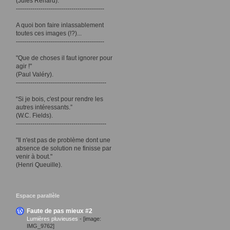
(Jules Renard).
-------------------------------------------
A quoi bon faire inlassablement
toutes ces images (!?)...
-------------------------------------------
"Que de choses il faut ignorer pour
agir !"
(Paul Valéry).
--------------------------------------------
“Si je bois, c'est pour rendre les
autres intéressants.”
(W.C. Fields).
--------------------------------------------
"Il n'est pas de problème dont une
absence de solution ne finisse par
venir à bout."
(Henri Queuille).
Espace parallèle
Faute de pas mieux #2
Lumières pluvieuses
-
[image:
IMG_9762]