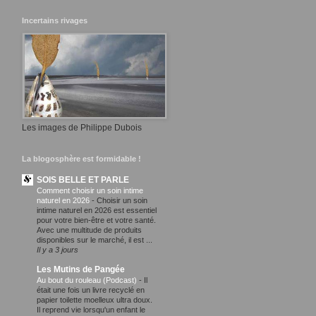
Incertains rivages
Les images de Philippe Dubois
La blogosphère est formidable !
SOIS BELLE ET PARLE
Comment choisir un soin intime
naturel en 2026
-
Choisir un soin
intime naturel en 2026 est essentiel
pour votre bien-être et votre santé.
Avec une multitude de produits
disponibles sur le marché, il est ...
Il y a 3 jours
Les Mutins de Pangée
Au bout du rouleau (Podcast)
-
Il
était une fois un livre recyclé en
papier toilette moelleux ultra doux.
Il reprend vie lorsqu'un enfant le