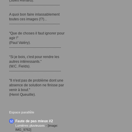
(Jules Renard).
-------------------------------------------
A quoi bon faire inlassablement
toutes ces images (!?)...
-------------------------------------------
"Que de choses il faut ignorer pour
agir !"
(Paul Valéry).
--------------------------------------------
“Si je bois, c'est pour rendre les
autres intéressants.”
(W.C. Fields).
--------------------------------------------
"Il n'est pas de problème dont une
absence de solution ne finisse par
venir à bout."
(Henri Queuille).
Espace parallèle
Faute de pas mieux #2
Lumières pluvieuses
-
[image:
IMG_9762]