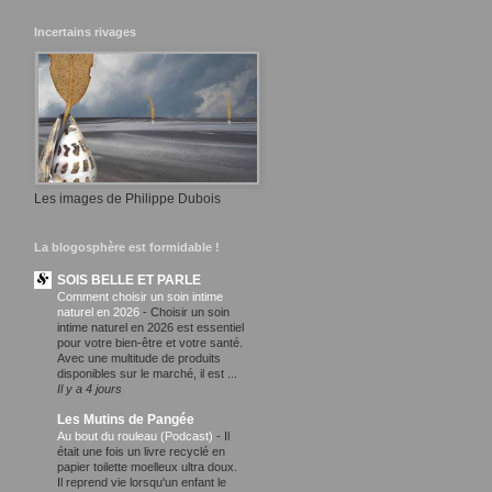
Incertains rivages
Les images de Philippe Dubois
La blogosphère est formidable !
SOIS BELLE ET PARLE
Comment choisir un soin intime
naturel en 2026
-
Choisir un soin
intime naturel en 2026 est essentiel
pour votre bien-être et votre santé.
Avec une multitude de produits
disponibles sur le marché, il est ...
Il y a 4 jours
Les Mutins de Pangée
Au bout du rouleau (Podcast)
-
Il
était une fois un livre recyclé en
papier toilette moelleux ultra doux.
Il reprend vie lorsqu'un enfant le