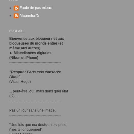
Faute de pas mieux
Magnolia75
C'est dit :
Bienvenue aux blogueurs et aux
blogueuses du monde entier (et
même aux autres).
► Miscellanées digitales
(Nikon et iPhone)
-------------------------------------------
"Respirer Paris cela conserve
l'âme"
.
(Victor Hugo)
... peut-être, oui, mais dans quel état
(!?)...
-------------------------------------------
Pas un jour sans une image.
-------------------------------------------
"Une fois que ma décision est prise,
j'hésite longuement"