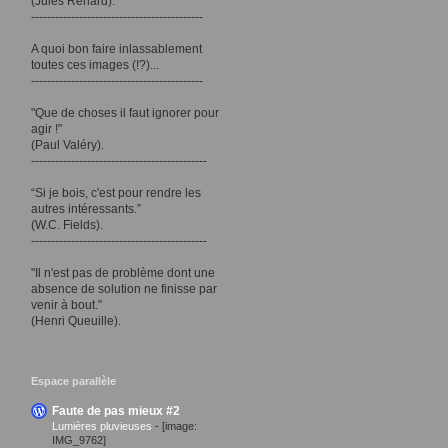
(Jules Renard).
-------------------------------------------
A quoi bon faire inlassablement
toutes ces images (!?)...
-------------------------------------------
"Que de choses il faut ignorer pour
agir !"
(Paul Valéry).
--------------------------------------------
“Si je bois, c'est pour rendre les
autres intéressants.”
(W.C. Fields).
--------------------------------------------
"Il n'est pas de problème dont une
absence de solution ne finisse par
venir à bout."
(Henri Queuille).
Espace parallèle
Faute de pas mieux #2
Lumières pluvieuses
-
[image:
IMG_9762]