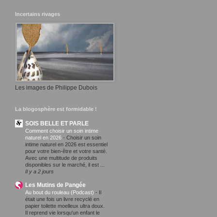
Incertains rivages
Les images de Philippe Dubois
La blogosphère est formidable !
SOIS BELLE ET PARLE
Comment choisir un soin intime
naturel en 2026
-
Choisir un soin
intime naturel en 2026 est essentiel
pour votre bien-être et votre santé.
Avec une multitude de produits
disponibles sur le marché, il est ...
Il y a 2 jours
Les Mutins de Pangée
Au bout du rouleau (Podcast)
-
Il
était une fois un livre recyclé en
papier toilette moelleux ultra doux.
Il reprend vie lorsqu'un enfant le