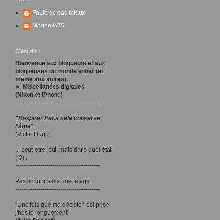
Faute de pas mieux
Magnolia75
C'est dit :
Bienvenue aux blogueurs et aux
blogueuses du monde entier (et
même aux autres).
► Miscellanées digitales
(Nikon et iPhone)
-------------------------------------------
"Respirer Paris cela conserve
l'âme"
.
(Victor Hugo)
... peut-être, oui, mais dans quel état
(!?)...
-------------------------------------------
Pas un jour sans une image.
-------------------------------------------
"Une fois que ma décision est prise,
j'hésite longuement"