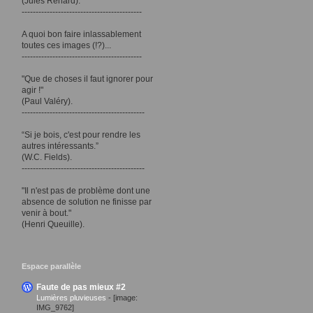
(Jules Renard).
-------------------------------------------
A quoi bon faire inlassablement
toutes ces images (!?)...
-------------------------------------------
"Que de choses il faut ignorer pour
agir !"
(Paul Valéry).
--------------------------------------------
“Si je bois, c'est pour rendre les
autres intéressants.”
(W.C. Fields).
--------------------------------------------
"Il n'est pas de problème dont une
absence de solution ne finisse par
venir à bout."
(Henri Queuille).
Espace parallèle
Faute de pas mieux #2
Lumières pluvieuses
-
[image:
IMG_9762]