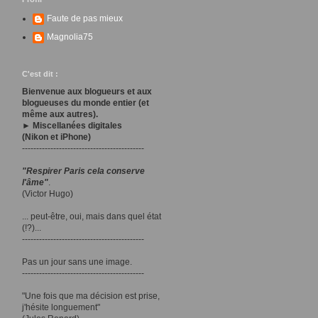
Faute de pas mieux
Magnolia75
C'est dit :
Bienvenue aux blogueurs et aux
blogueuses du monde entier (et
même aux autres).
► Miscellanées digitales
(Nikon et iPhone)
-------------------------------------------
"Respirer Paris cela conserve
l'âme"
.
(Victor Hugo)
... peut-être, oui, mais dans quel état
(!?)...
-------------------------------------------
Pas un jour sans une image.
-------------------------------------------
"Une fois que ma décision est prise,
j'hésite longuement"