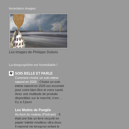
Incertains rivages
Les images de Philippe Dubois
La blogosphère est formidable !
SOIS BELLE ET PARLE
Comment choisir un soin intime
naturel en 2026
-
Choisir un soin
intime naturel en 2026 est essentiel
pour votre bien-être et votre santé.
Avec une multitude de produits
disponibles sur le marché, il est ...
Il y a 3 jours
Les Mutins de Pangée
Au bout du rouleau (Podcast)
-
Il
était une fois un livre recyclé en
papier toilette moelleux ultra doux.
Il reprend vie lorsqu'un enfant le