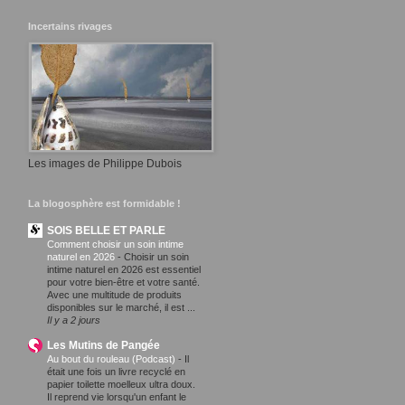
Incertains rivages
Les images de Philippe Dubois
La blogosphère est formidable !
SOIS BELLE ET PARLE
Comment choisir un soin intime
naturel en 2026
-
Choisir un soin
intime naturel en 2026 est essentiel
pour votre bien-être et votre santé.
Avec une multitude de produits
disponibles sur le marché, il est ...
Il y a 2 jours
Les Mutins de Pangée
Au bout du rouleau (Podcast)
-
Il
était une fois un livre recyclé en
papier toilette moelleux ultra doux.
Il reprend vie lorsqu'un enfant le