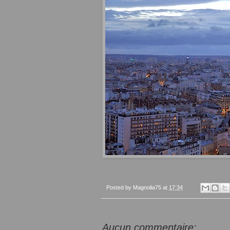
Posted by
Magnolia75
at
17:34
Aucun commentaire: