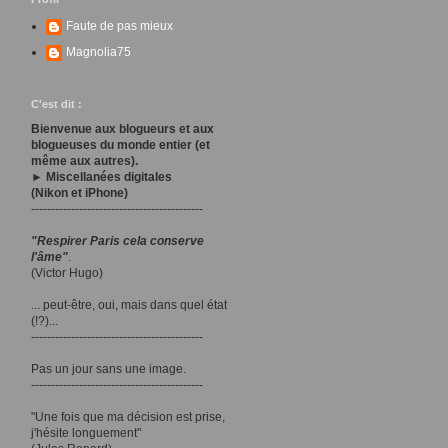
Faute de pas mieux
Magnolia75
C'est dit :
Bienvenue aux blogueurs et aux
blogueuses du monde entier (et
même aux autres).
► Miscellanées digitales
(Nikon et iPhone)
-------------------------------------------
"Respirer Paris cela conserve
l'âme"
.
(Victor Hugo)
... peut-être, oui, mais dans quel état
(!?)...
-------------------------------------------
Pas un jour sans une image.
-------------------------------------------
"Une fois que ma décision est prise,
j'hésite longuement"