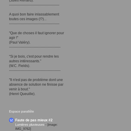
(Jules Renard).
-------------------------------------------
A quoi bon faire inlassablement
toutes ces images (!?)...
-------------------------------------------
"Que de choses il faut ignorer pour
agir !"
(Paul Valéry).
--------------------------------------------
“Si je bois, c'est pour rendre les
autres intéressants.”
(W.C. Fields).
--------------------------------------------
"Il n'est pas de problème dont une
absence de solution ne finisse par
venir à bout."
(Henri Queuille).
Espace parallèle
Faute de pas mieux #2
Lumières pluvieuses
-
[image:
IMG_9762]