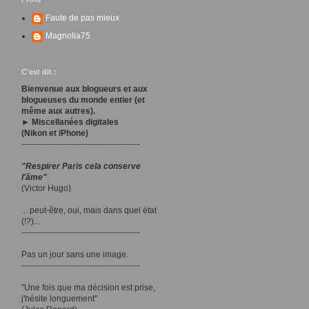
Faute de pas mieux
Magnolia75
C'est dit :
Bienvenue aux blogueurs et aux
blogueuses du monde entier (et
même aux autres).
► Miscellanées digitales
(Nikon et iPhone)
-------------------------------------------
"Respirer Paris cela conserve
l'âme"
.
(Victor Hugo)
... peut-être, oui, mais dans quel état
(!?)...
-------------------------------------------
Pas un jour sans une image.
-------------------------------------------
"Une fois que ma décision est prise,
j'hésite longuement"