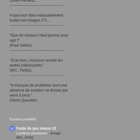
(Jules Renard).
-------------------------------------------
A quoi bon faire inlassablement
toutes ces images (!?)...
-------------------------------------------
"Que de choses il faut ignorer pour
agir !"
(Paul Valéry).
--------------------------------------------
“Si je bois, c'est pour rendre les
autres intéressants.”
(W.C. Fields).
--------------------------------------------
"Il n'est pas de problème dont une
absence de solution ne finisse par
venir à bout."
(Henri Queuille).
Espace parallèle
Faute de pas mieux #2
Lumières pluvieuses
-
[image:
IMG_9762]