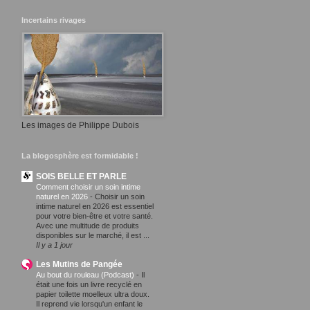
Incertains rivages
Les images de Philippe Dubois
La blogosphère est formidable !
SOIS BELLE ET PARLE
Comment choisir un soin intime
naturel en 2026
-
Choisir un soin
intime naturel en 2026 est essentiel
pour votre bien-être et votre santé.
Avec une multitude de produits
disponibles sur le marché, il est ...
Il y a 1 jour
Les Mutins de Pangée
Au bout du rouleau (Podcast)
-
Il
était une fois un livre recyclé en
papier toilette moelleux ultra doux.
Il reprend vie lorsqu'un enfant le