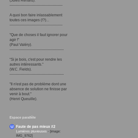
(Jules Renard).
-------------------------------------------
A quoi bon faire inlassablement
toutes ces images (!?)...
-------------------------------------------
"Que de choses il faut ignorer pour
agir !"
(Paul Valéry).
--------------------------------------------
“Si je bois, c'est pour rendre les
autres intéressants.”
(W.C. Fields).
--------------------------------------------
"Il n'est pas de problème dont une
absence de solution ne finisse par
venir à bout."
(Henri Queuille).
Espace parallèle
Faute de pas mieux #2
Lumières pluvieuses
-
[image:
IMG_9762]