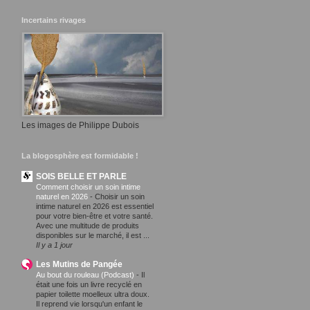
Incertains rivages
Les images de Philippe Dubois
La blogosphère est formidable !
SOIS BELLE ET PARLE
Comment choisir un soin intime
naturel en 2026
-
Choisir un soin
intime naturel en 2026 est essentiel
pour votre bien-être et votre santé.
Avec une multitude de produits
disponibles sur le marché, il est ...
Il y a 1 jour
Les Mutins de Pangée
Au bout du rouleau (Podcast)
-
Il
était une fois un livre recyclé en
papier toilette moelleux ultra doux.
Il reprend vie lorsqu'un enfant le