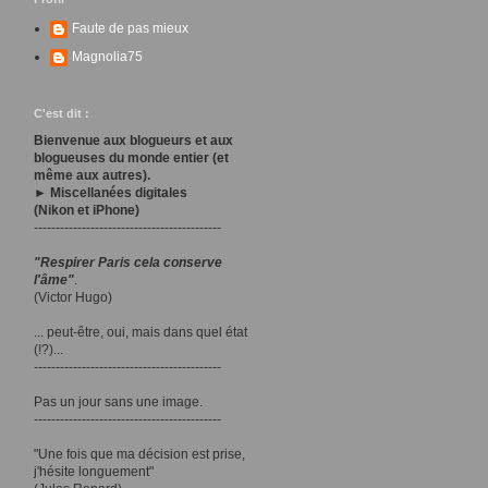
Faute de pas mieux
Magnolia75
C'est dit :
Bienvenue aux blogueurs et aux
blogueuses du monde entier (et
même aux autres).
► Miscellanées digitales
(Nikon et iPhone)
-------------------------------------------
"Respirer Paris cela conserve
l'âme"
.
(Victor Hugo)
... peut-être, oui, mais dans quel état
(!?)...
-------------------------------------------
Pas un jour sans une image.
-------------------------------------------
"Une fois que ma décision est prise,
j'hésite longuement"