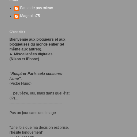
Faute de pas mieux
Magnolia75
C'est dit :
Bienvenue aux blogueurs et aux
blogueuses du monde entier (et
même aux autres).
► Miscellanées digitales
(Nikon et iPhone)
-------------------------------------------
"Respirer Paris cela conserve
l'âme"
.
(Victor Hugo)
... peut-être, oui, mais dans quel état
(!?)...
-------------------------------------------
Pas un jour sans une image.
-------------------------------------------
"Une fois que ma décision est prise,
j'hésite longuement"