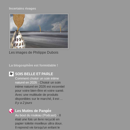
Incertains rivages
Les images de Philippe Dubois
La blogosphère est formidable !
SOIS BELLE ET PARLE
Comment choisir un soin intime
naturel en 2026
-
Choisir un soin
intime naturel en 2026 est essentiel
pour votre bien-être et votre santé.
Avec une multitude de produits
disponibles sur le marché, il est ...
Il y a 2 jours
Les Mutins de Pangée
Au bout du rouleau (Podcast)
-
Il
était une fois un livre recyclé en
papier toilette moelleux ultra doux.
Il reprend vie lorsqu'un enfant le