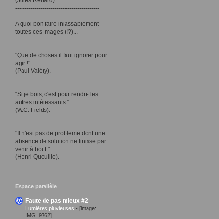
(Jules Renard).
-------------------------------------------
A quoi bon faire inlassablement
toutes ces images (!?)...
-------------------------------------------
"Que de choses il faut ignorer pour
agir !"
(Paul Valéry).
--------------------------------------------
“Si je bois, c'est pour rendre les
autres intéressants.”
(W.C. Fields).
--------------------------------------------
"Il n'est pas de problème dont une
absence de solution ne finisse par
venir à bout."
(Henri Queuille).
Espace parallèle
Faute de pas mieux #2
Lumières pluvieuses
-
[image:
IMG_9762]