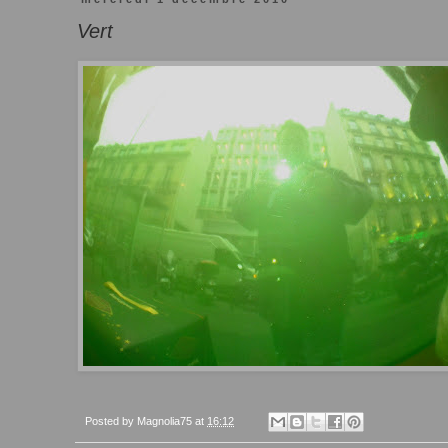
Vert
Posted by
Magnolia75
at
16:12