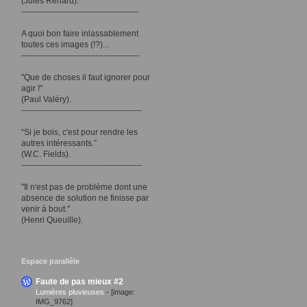
(Jules Renard).
-------------------------------------------
A quoi bon faire inlassablement
toutes ces images (!?)...
-------------------------------------------
"Que de choses il faut ignorer pour
agir !"
(Paul Valéry).
--------------------------------------------
“Si je bois, c'est pour rendre les
autres intéressants.”
(W.C. Fields).
--------------------------------------------
"Il n'est pas de problème dont une
absence de solution ne finisse par
venir à bout."
(Henri Queuille).
Espace parallèle
Faute de pas mieux #2
Lumières pluvieuses
-
[image:
IMG_9762]