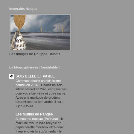
Incertains rivages
Les images de Philippe Dubois
La blogosphère est formidable !
SOIS BELLE ET PARLE
Comment choisir un soin intime
naturel en 2026
-
Choisir un soin
intime naturel en 2026 est essentiel
pour votre bien-être et votre santé.
Avec une multitude de produits
disponibles sur le marché, il est ...
Il y a 3 jours
Les Mutins de Pangée
Au bout du rouleau (Podcast)
-
Il
était une fois un livre recyclé en
papier toilette moelleux ultra doux.
Il reprend vie lorsqu'un enfant le