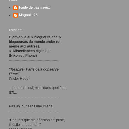
Faute de pas mieux
Magnolia75
C'est dit :
Bienvenue aux blogueurs et aux
blogueuses du monde entier (et
même aux autres).
► Miscellanées digitales
(Nikon et iPhone)
-------------------------------------------
"Respirer Paris cela conserve
l'âme"
.
(Victor Hugo)
... peut-être, oui, mais dans quel état
(!?)...
-------------------------------------------
Pas un jour sans une image.
-------------------------------------------
"Une fois que ma décision est prise,
j'hésite longuement"