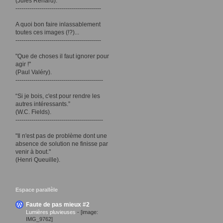
(Jules Renard).
-------------------------------------------
A quoi bon faire inlassablement
toutes ces images (!?)...
-------------------------------------------
"Que de choses il faut ignorer pour
agir !"
(Paul Valéry).
--------------------------------------------
“Si je bois, c'est pour rendre les
autres intéressants.”
(W.C. Fields).
--------------------------------------------
"Il n'est pas de problème dont une
absence de solution ne finisse par
venir à bout."
(Henri Queuille).
Espace parallèle
Faute de pas mieux #2
Lumières pluvieuses
-
[image:
IMG_9762]