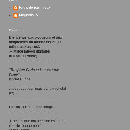
Faute de pas mieux
Magnolia75
C'est dit :
Bienvenue aux blogueurs et aux
blogueuses du monde entier (et
même aux autres).
► Miscellanées digitales
(Nikon et iPhone)
-------------------------------------------
"Respirer Paris cela conserve
l'âme"
.
(Victor Hugo)
... peut-être, oui, mais dans quel état
(!?)...
-------------------------------------------
Pas un jour sans une image.
-------------------------------------------
"Une fois que ma décision est prise,
j'hésite longuement"