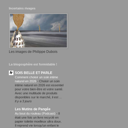
Incertains rivages
Les images de Philippe Dubois
La blogosphère est formidable !
SOIS BELLE ET PARLE
Comment choisir un soin intime
naturel en 2026
-
Choisir un soin
intime naturel en 2026 est essentiel
pour votre bien-être et votre santé.
Avec une multitude de produits
disponibles sur le marché, il est ...
Il y a 3 jours
Les Mutins de Pangée
Au bout du rouleau (Podcast)
-
Il
était une fois un livre recyclé en
papier toilette moelleux ultra doux.
Il reprend vie lorsqu'un enfant le