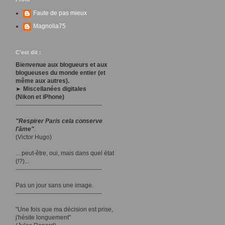
Faute de pas mieux
Magnolia75
C'est dit :
Bienvenue aux blogueurs et aux
blogueuses du monde entier (et
même aux autres).
► Miscellanées digitales
(Nikon et iPhone)
-------------------------------------------
"Respirer Paris cela conserve
l'âme"
.
(Victor Hugo)
... peut-être, oui, mais dans quel état
(!?)...
-------------------------------------------
Pas un jour sans une image.
-------------------------------------------
"Une fois que ma décision est prise,
j'hésite longuement"