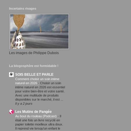
Incertains rivages
Les images de Philippe Dubois
La blogosphère est formidable !
SOIS BELLE ET PARLE
Comment choisir un soin intime
naturel en 2026
-
Choisir un soin
intime naturel en 2026 est essentiel
pour votre bien-être et votre santé.
Avec une multitude de produits
disponibles sur le marché, il est ...
Il y a 2 jours
Les Mutins de Pangée
Au bout du rouleau (Podcast)
-
Il
était une fois un livre recyclé en
papier toilette moelleux ultra doux.
Il reprend vie lorsqu'un enfant le