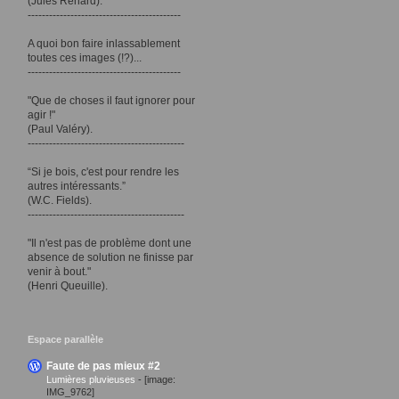
(Jules Renard).
-------------------------------------------
A quoi bon faire inlassablement
toutes ces images (!?)...
-------------------------------------------
"Que de choses il faut ignorer pour
agir !"
(Paul Valéry).
--------------------------------------------
“Si je bois, c'est pour rendre les
autres intéressants.”
(W.C. Fields).
--------------------------------------------
"Il n'est pas de problème dont une
absence de solution ne finisse par
venir à bout."
(Henri Queuille).
Espace parallèle
Faute de pas mieux #2
Lumières pluvieuses
-
[image:
IMG_9762]