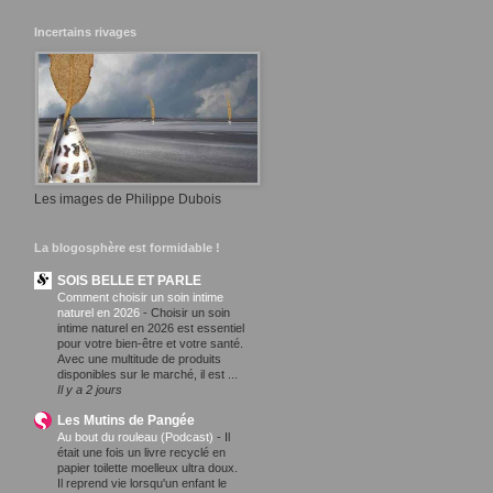
Incertains rivages
Les images de Philippe Dubois
La blogosphère est formidable !
SOIS BELLE ET PARLE
Comment choisir un soin intime
naturel en 2026
-
Choisir un soin
intime naturel en 2026 est essentiel
pour votre bien-être et votre santé.
Avec une multitude de produits
disponibles sur le marché, il est ...
Il y a 2 jours
Les Mutins de Pangée
Au bout du rouleau (Podcast)
-
Il
était une fois un livre recyclé en
papier toilette moelleux ultra doux.
Il reprend vie lorsqu'un enfant le