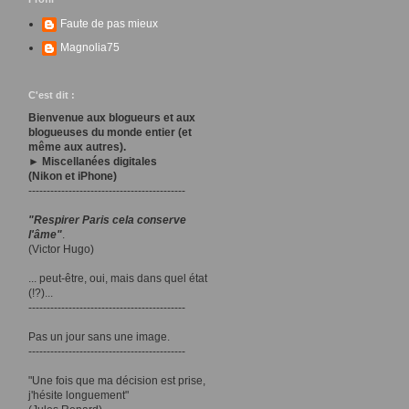
Faute de pas mieux
Magnolia75
C'est dit :
Bienvenue aux blogueurs et aux
blogueuses du monde entier (et
même aux autres).
► Miscellanées digitales
(Nikon et iPhone)
-------------------------------------------
"Respirer Paris cela conserve
l'âme"
.
(Victor Hugo)
... peut-être, oui, mais dans quel état
(!?)...
-------------------------------------------
Pas un jour sans une image.
-------------------------------------------
"Une fois que ma décision est prise,
j'hésite longuement"