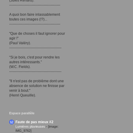
(Jules Renard).
-------------------------------------------
A quoi bon faire inlassablement
toutes ces images (!?)...
-------------------------------------------
"Que de choses il faut ignorer pour
agir !"
(Paul Valéry).
--------------------------------------------
“Si je bois, c'est pour rendre les
autres intéressants.”
(W.C. Fields).
--------------------------------------------
"Il n'est pas de problème dont une
absence de solution ne finisse par
venir à bout."
(Henri Queuille).
Espace parallèle
Faute de pas mieux #2
Lumières pluvieuses
-
[image:
IMG_9762]