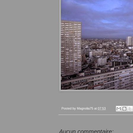
Posted by
Magnolia75
at
07:53
Aucun commentaire: