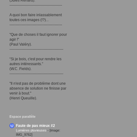
(Jules Renard).
-------------------------------------------
A quoi bon faire inlassablement
toutes ces images (!?)...
-------------------------------------------
"Que de choses il faut ignorer pour
agir !"
(Paul Valéry).
--------------------------------------------
“Si je bois, c'est pour rendre les
autres intéressants.”
(W.C. Fields).
--------------------------------------------
"Il n'est pas de problème dont une
absence de solution ne finisse par
venir à bout."
(Henri Queuille).
Espace parallèle
Faute de pas mieux #2
Lumières pluvieuses
-
[image:
IMG_9762]