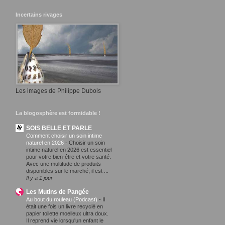
Incertains rivages
Les images de Philippe Dubois
La blogosphère est formidable !
SOIS BELLE ET PARLE
Comment choisir un soin intime
naturel en 2026
-
Choisir un soin
intime naturel en 2026 est essentiel
pour votre bien-être et votre santé.
Avec une multitude de produits
disponibles sur le marché, il est ...
Il y a 1 jour
Les Mutins de Pangée
Au bout du rouleau (Podcast)
-
Il
était une fois un livre recyclé en
papier toilette moelleux ultra doux.
Il reprend vie lorsqu'un enfant le