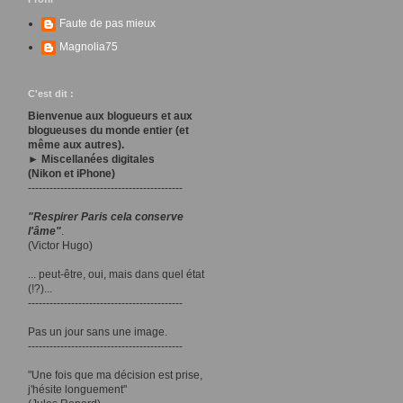
Faute de pas mieux
Magnolia75
C'est dit :
Bienvenue aux blogueurs et aux
blogueuses du monde entier (et
même aux autres).
► Miscellanées digitales
(Nikon et iPhone)
-------------------------------------------
"Respirer Paris cela conserve
l'âme"
.
(Victor Hugo)
... peut-être, oui, mais dans quel état
(!?)...
-------------------------------------------
Pas un jour sans une image.
-------------------------------------------
"Une fois que ma décision est prise,
j'hésite longuement"