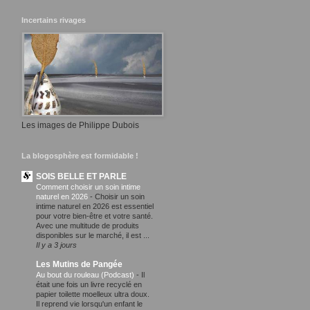
Incertains rivages
Les images de Philippe Dubois
La blogosphère est formidable !
SOIS BELLE ET PARLE
Comment choisir un soin intime
naturel en 2026
-
Choisir un soin
intime naturel en 2026 est essentiel
pour votre bien-être et votre santé.
Avec une multitude de produits
disponibles sur le marché, il est ...
Il y a 3 jours
Les Mutins de Pangée
Au bout du rouleau (Podcast)
-
Il
était une fois un livre recyclé en
papier toilette moelleux ultra doux.
Il reprend vie lorsqu'un enfant le