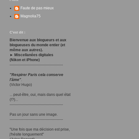
Faute de pas mieux
Magnolia75
C'est dit :
Bienvenue aux blogueurs et aux
blogueuses du monde entier (et
même aux autres).
► Miscellanées digitales
(Nikon et iPhone)
-------------------------------------------
"Respirer Paris cela conserve
l'âme"
.
(Victor Hugo)
... peut-être, oui, mais dans quel état
(!?)...
-------------------------------------------
Pas un jour sans une image.
-------------------------------------------
"Une fois que ma décision est prise,
j'hésite longuement"