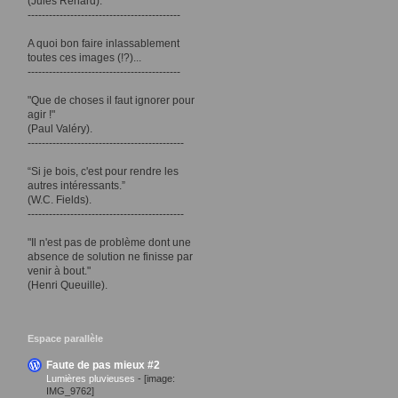
(Jules Renard).
-------------------------------------------
A quoi bon faire inlassablement
toutes ces images (!?)...
-------------------------------------------
"Que de choses il faut ignorer pour
agir !"
(Paul Valéry).
--------------------------------------------
“Si je bois, c'est pour rendre les
autres intéressants.”
(W.C. Fields).
--------------------------------------------
"Il n'est pas de problème dont une
absence de solution ne finisse par
venir à bout."
(Henri Queuille).
Espace parallèle
Faute de pas mieux #2
Lumières pluvieuses
-
[image:
IMG_9762]