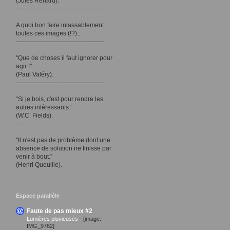
(Jules Renard).
-------------------------------------------
A quoi bon faire inlassablement
toutes ces images (!?)...
-------------------------------------------
"Que de choses il faut ignorer pour
agir !"
(Paul Valéry).
--------------------------------------------
“Si je bois, c'est pour rendre les
autres intéressants.”
(W.C. Fields).
--------------------------------------------
"Il n'est pas de problème dont une
absence de solution ne finisse par
venir à bout."
(Henri Queuille).
Espace parallèle
Faute de pas mieux #2
Lumières pluvieuses
-
[image:
IMG_9762]