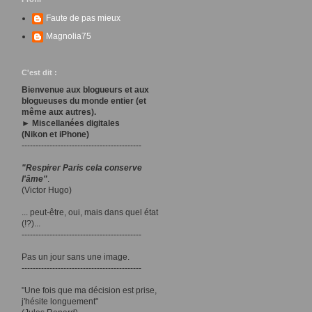
Faute de pas mieux
Magnolia75
C'est dit :
Bienvenue aux blogueurs et aux
blogueuses du monde entier (et
même aux autres).
► Miscellanées digitales
(Nikon et iPhone)
-------------------------------------------
"Respirer Paris cela conserve
l'âme"
.
(Victor Hugo)
... peut-être, oui, mais dans quel état
(!?)...
-------------------------------------------
Pas un jour sans une image.
-------------------------------------------
"Une fois que ma décision est prise,
j'hésite longuement"