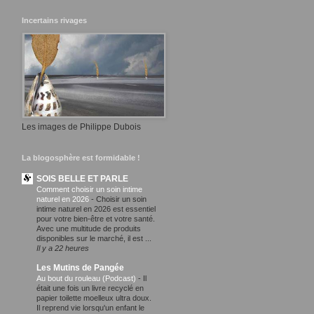
Incertains rivages
Les images de Philippe Dubois
La blogosphère est formidable !
SOIS BELLE ET PARLE
Comment choisir un soin intime
naturel en 2026
-
Choisir un soin
intime naturel en 2026 est essentiel
pour votre bien-être et votre santé.
Avec une multitude de produits
disponibles sur le marché, il est ...
Il y a 22 heures
Les Mutins de Pangée
Au bout du rouleau (Podcast)
-
Il
était une fois un livre recyclé en
papier toilette moelleux ultra doux.
Il reprend vie lorsqu'un enfant le