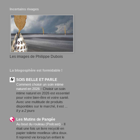
Incertains rivages
Les images de Philippe Dubois
La blogosphère est formidable !
SOIS BELLE ET PARLE
Comment choisir un soin intime
naturel en 2026
-
Choisir un soin
intime naturel en 2026 est essentiel
pour votre bien-être et votre santé.
Avec une multitude de produits
disponibles sur le marché, il est ...
Il y a 2 jours
Les Mutins de Pangée
Au bout du rouleau (Podcast)
-
Il
était une fois un livre recyclé en
papier toilette moelleux ultra doux.
Il reprend vie lorsqu'un enfant le