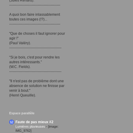
(Jules Renard).
-------------------------------------------
A quoi bon faire inlassablement
toutes ces images (!?)...
-------------------------------------------
"Que de choses il faut ignorer pour
agir !"
(Paul Valéry).
--------------------------------------------
“Si je bois, c'est pour rendre les
autres intéressants.”
(W.C. Fields).
--------------------------------------------
"Il n'est pas de problème dont une
absence de solution ne finisse par
venir à bout."
(Henri Queuille).
Espace parallèle
Faute de pas mieux #2
Lumières pluvieuses
-
[image:
IMG_9762]