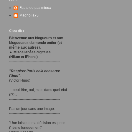
Faute de pas mieux
Magnolia75
C'est dit :
Bienvenue aux blogueurs et aux
blogueuses du monde entier (et
même aux autres).
► Miscellanées digitales
(Nikon et iPhone)
-------------------------------------------
"Respirer Paris cela conserve
l'âme"
.
(Victor Hugo)
... peut-être, oui, mais dans quel état
(!?)...
-------------------------------------------
Pas un jour sans une image.
-------------------------------------------
"Une fois que ma décision est prise,
j'hésite longuement"