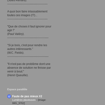
(Jules Renard).
-------------------------------------------
A quoi bon faire inlassablement
toutes ces images (!?)...
-------------------------------------------
"Que de choses il faut ignorer pour
agir !"
(Paul Valéry).
--------------------------------------------
“Si je bois, c'est pour rendre les
autres intéressants.”
(W.C. Fields).
--------------------------------------------
"Il n'est pas de problème dont une
absence de solution ne finisse par
venir à bout."
(Henri Queuille).
Espace parallèle
Faute de pas mieux #2
Lumières pluvieuses
-
[image:
IMG_9762]