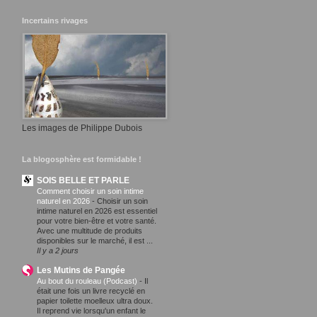
Incertains rivages
Les images de Philippe Dubois
La blogosphère est formidable !
SOIS BELLE ET PARLE
Comment choisir un soin intime
naturel en 2026
-
Choisir un soin
intime naturel en 2026 est essentiel
pour votre bien-être et votre santé.
Avec une multitude de produits
disponibles sur le marché, il est ...
Il y a 2 jours
Les Mutins de Pangée
Au bout du rouleau (Podcast)
-
Il
était une fois un livre recyclé en
papier toilette moelleux ultra doux.
Il reprend vie lorsqu'un enfant le