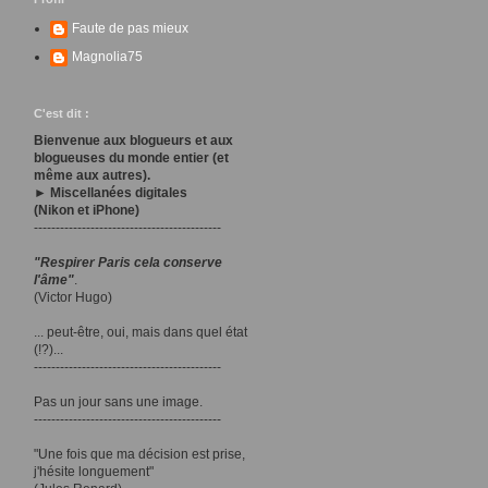
Faute de pas mieux
Magnolia75
C'est dit :
Bienvenue aux blogueurs et aux
blogueuses du monde entier (et
même aux autres).
► Miscellanées digitales
(Nikon et iPhone)
-------------------------------------------
"Respirer Paris cela conserve
l'âme"
.
(Victor Hugo)
... peut-être, oui, mais dans quel état
(!?)...
-------------------------------------------
Pas un jour sans une image.
-------------------------------------------
"Une fois que ma décision est prise,
j'hésite longuement"