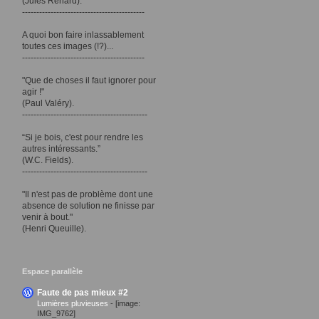
(Jules Renard).
-------------------------------------------
A quoi bon faire inlassablement
toutes ces images (!?)...
-------------------------------------------
"Que de choses il faut ignorer pour
agir !"
(Paul Valéry).
--------------------------------------------
“Si je bois, c'est pour rendre les
autres intéressants.”
(W.C. Fields).
--------------------------------------------
"Il n'est pas de problème dont une
absence de solution ne finisse par
venir à bout."
(Henri Queuille).
Espace parallèle
Faute de pas mieux #2
Lumières pluvieuses
-
[image:
IMG_9762]