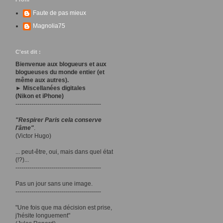
Faute de pas mieux
Magnolia75
C'est dit :
Bienvenue aux blogueurs et aux
blogueuses du monde entier (et
même aux autres).
► Miscellanées digitales
(Nikon et iPhone)
-------------------------------------------
"Respirer Paris cela conserve
l'âme"
.
(Victor Hugo)
... peut-être, oui, mais dans quel état
(!?)...
-------------------------------------------
Pas un jour sans une image.
-------------------------------------------
"Une fois que ma décision est prise,
j'hésite longuement"