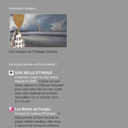
Incertains rivages
Les images de Philippe Dubois
La blogosphère est formidable !
SOIS BELLE ET PARLE
Comment choisir un soin intime
naturel en 2026
-
Choisir un soin
intime naturel en 2026 est essentiel
pour votre bien-être et votre santé.
Avec une multitude de produits
disponibles sur le marché, il est ...
Il y a 1 jour
Les Mutins de Pangée
Au bout du rouleau (Podcast)
-
Il
était une fois un livre recyclé en
papier toilette moelleux ultra doux.
Il reprend vie lorsqu'un enfant le