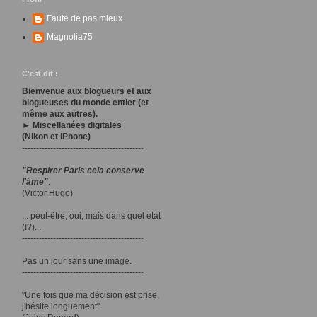
Faute de pas mieux
Magnolia75
C'est dit :
Bienvenue aux blogueurs et aux
blogueuses du monde entier (et
même aux autres).
► Miscellanées digitales
(Nikon et iPhone)
-------------------------------------------
"Respirer Paris cela conserve
l'âme"
.
(Victor Hugo)
... peut-être, oui, mais dans quel état
(!?)...
-------------------------------------------
Pas un jour sans une image.
-------------------------------------------
"Une fois que ma décision est prise,
j'hésite longuement"