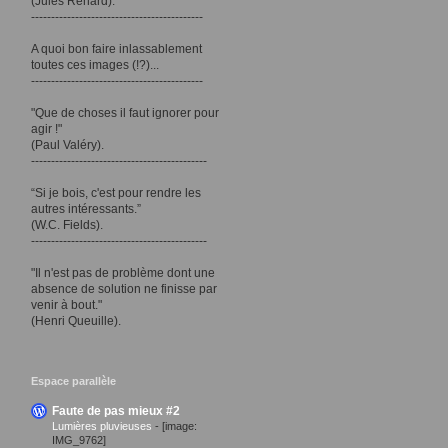
(Jules Renard).
-------------------------------------------
A quoi bon faire inlassablement
toutes ces images (!?)...
-------------------------------------------
"Que de choses il faut ignorer pour
agir !"
(Paul Valéry).
--------------------------------------------
“Si je bois, c'est pour rendre les
autres intéressants.”
(W.C. Fields).
--------------------------------------------
"Il n'est pas de problème dont une
absence de solution ne finisse par
venir à bout."
(Henri Queuille).
Espace parallèle
Faute de pas mieux #2
Lumières pluvieuses
-
[image:
IMG_9762]