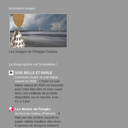
Incertains rivages
Les images de Philippe Dubois
La blogosphère est formidable !
SOIS BELLE ET PARLE
Comment choisir un soin intime
naturel en 2026
-
Choisir un soin
intime naturel en 2026 est essentiel
pour votre bien-être et votre santé.
Avec une multitude de produits
disponibles sur le marché, il est ...
Il y a 1 jour
Les Mutins de Pangée
Au bout du rouleau (Podcast)
-
Il
était une fois un livre recyclé en
papier toilette moelleux ultra doux.
Il reprend vie lorsqu'un enfant le