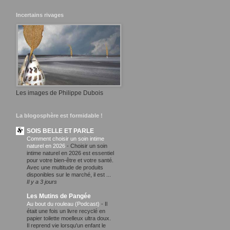
Incertains rivages
Les images de Philippe Dubois
La blogosphère est formidable !
SOIS BELLE ET PARLE
Comment choisir un soin intime
naturel en 2026
-
Choisir un soin
intime naturel en 2026 est essentiel
pour votre bien-être et votre santé.
Avec une multitude de produits
disponibles sur le marché, il est ...
Il y a 3 jours
Les Mutins de Pangée
Au bout du rouleau (Podcast)
-
Il
était une fois un livre recyclé en
papier toilette moelleux ultra doux.
Il reprend vie lorsqu'un enfant le