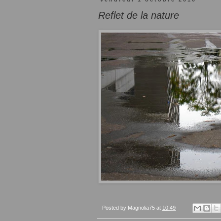
Reflet de la nature
Posted by
Magnolia75
at
10:49