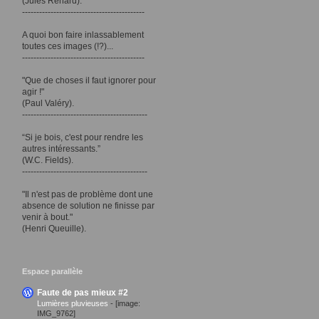
(Jules Renard).
-------------------------------------------
A quoi bon faire inlassablement
toutes ces images (!?)...
-------------------------------------------
"Que de choses il faut ignorer pour
agir !"
(Paul Valéry).
--------------------------------------------
“Si je bois, c'est pour rendre les
autres intéressants.”
(W.C. Fields).
--------------------------------------------
"Il n'est pas de problème dont une
absence de solution ne finisse par
venir à bout."
(Henri Queuille).
Espace parallèle
Faute de pas mieux #2
Lumières pluvieuses
-
[image:
IMG_9762]