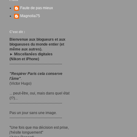
Faute de pas mieux
Magnolia75
C'est dit :
Bienvenue aux blogueurs et aux
blogueuses du monde entier (et
même aux autres).
► Miscellanées digitales
(Nikon et iPhone)
-------------------------------------------
"Respirer Paris cela conserve
l'âme"
.
(Victor Hugo)
... peut-être, oui, mais dans quel état
(!?)...
-------------------------------------------
Pas un jour sans une image.
-------------------------------------------
"Une fois que ma décision est prise,
j'hésite longuement"