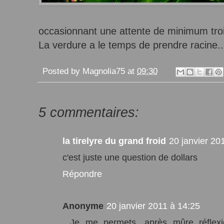
occasionnant une attente de minimum troi
La verdure a le temps de prendre racine..
Posted by
Magnolia75
at
09:30
5 commentaires:
la tirelyre du grand froid
20 janvier 20
c'est juste une question de dollars
Répondre
Anonyme
20 janvier 2011 à 14:25
...Je me permets, après mûre réflexi