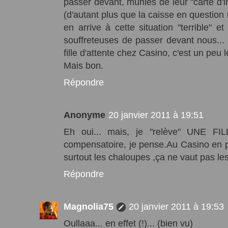
passer devant, munies de leur "carte d'inv
(d'autant plus que la caisse en question n'
en arrive à cette situation "terrible" 
souffreteuses de passer devant nous... c
fille d'attente chez Casino, c'est un peu l
Mais bon.
Répondre
Anonyme
20 janvier 2011 à 19:51
Eh oui... mais, je "relève" UNE FIL
compensatoire, je pense.Au Casino en
surtout les chaloupes ,ça ne vaut pas les
Répondre
Magnolia75
20 janvier 2011 à 19:53
Oullaaa... en effet (!)... (bien vu)