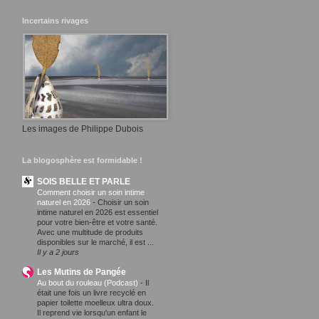
Incertains rivages
Les images de Philippe Dubois
La blogosphère est formidable !
SOIS BELLE ET PARLE
Comment choisir un soin intime
naturel en 2026
-
Choisir un soin
intime naturel en 2026 est essentiel
pour votre bien-être et votre santé.
Avec une multitude de produits
disponibles sur le marché, il est ...
Il y a 2 jours
Les Mutins de Pangée
Au bout du rouleau (Podcast)
-
Il
était une fois un livre recyclé en
papier toilette moelleux ultra doux.
Il reprend vie lorsqu'un enfant le