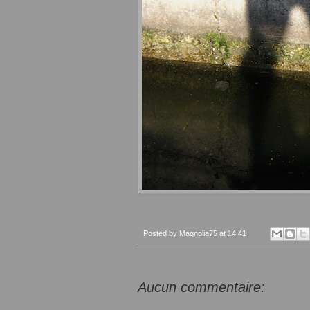
Posted by
Magnolia75
at
14:41
Aucun commentaire: