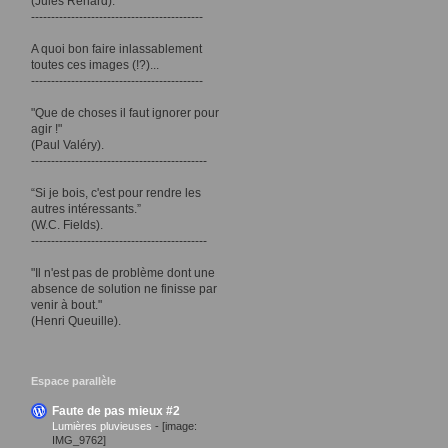
(Jules Renard).
-------------------------------------------
A quoi bon faire inlassablement
toutes ces images (!?)...
-------------------------------------------
"Que de choses il faut ignorer pour
agir !"
(Paul Valéry).
--------------------------------------------
“Si je bois, c'est pour rendre les
autres intéressants.”
(W.C. Fields).
--------------------------------------------
"Il n'est pas de problème dont une
absence de solution ne finisse par
venir à bout."
(Henri Queuille).
Espace parallèle
Faute de pas mieux #2
Lumières pluvieuses
-
[image:
IMG_9762]