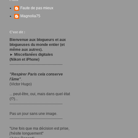
Faute de pas mieux
Magnolia75
C'est dit :
Bienvenue aux blogueurs et aux
blogueuses du monde entier (et
même aux autres).
► Miscellanées digitales
(Nikon et iPhone)
-------------------------------------------
"Respirer Paris cela conserve
l'âme"
.
(Victor Hugo)
... peut-être, oui, mais dans quel état
(!?)...
-------------------------------------------
Pas un jour sans une image.
-------------------------------------------
"Une fois que ma décision est prise,
j'hésite longuement"