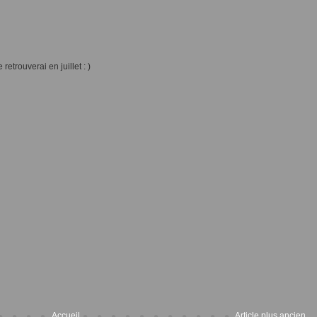
 retrouverai en juillet : )
Accueil
Article plus ancien