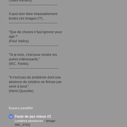
(Jules Renard).
-------------------------------------------
A quoi bon faire inlassablement
toutes ces images (!?)...
-------------------------------------------
"Que de choses il faut ignorer pour
agir !"
(Paul Valéry).
--------------------------------------------
“Si je bois, c'est pour rendre les
autres intéressants.”
(W.C. Fields).
--------------------------------------------
"Il n'est pas de problème dont une
absence de solution ne finisse par
venir à bout."
(Henri Queuille).
Espace parallèle
Faute de pas mieux #2
Lumières pluvieuses
-
[image:
IMG_9762]