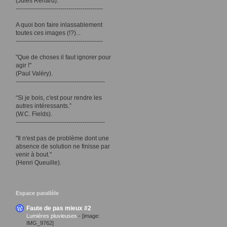
(Jules Renard).
-------------------------------------------
A quoi bon faire inlassablement
toutes ces images (!?)...
-------------------------------------------
"Que de choses il faut ignorer pour
agir !"
(Paul Valéry).
--------------------------------------------
“Si je bois, c'est pour rendre les
autres intéressants.”
(W.C. Fields).
--------------------------------------------
"Il n'est pas de problème dont une
absence de solution ne finisse par
venir à bout."
(Henri Queuille).
Espace parallèle
Faute de pas mieux #2
Lumières pluvieuses
-
[image:
IMG_9762]