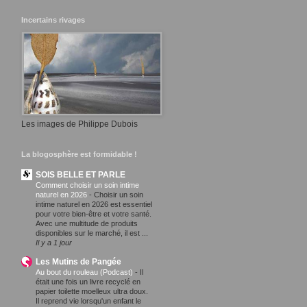
Incertains rivages
Les images de Philippe Dubois
La blogosphère est formidable !
SOIS BELLE ET PARLE
Comment choisir un soin intime
naturel en 2026
-
Choisir un soin
intime naturel en 2026 est essentiel
pour votre bien-être et votre santé.
Avec une multitude de produits
disponibles sur le marché, il est ...
Il y a 1 jour
Les Mutins de Pangée
Au bout du rouleau (Podcast)
-
Il
était une fois un livre recyclé en
papier toilette moelleux ultra doux.
Il reprend vie lorsqu'un enfant le