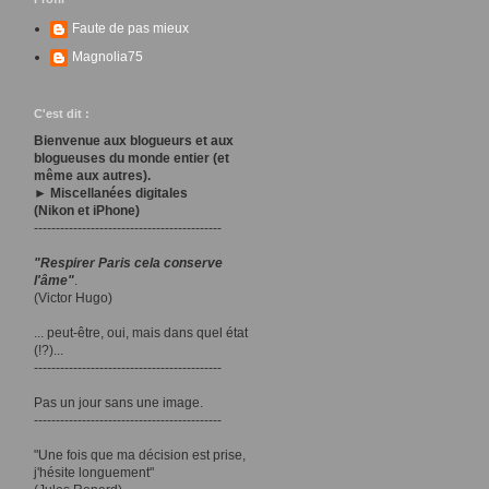
Faute de pas mieux
Magnolia75
C'est dit :
Bienvenue aux blogueurs et aux
blogueuses du monde entier (et
même aux autres).
► Miscellanées digitales
(Nikon et iPhone)
-------------------------------------------
"Respirer Paris cela conserve
l'âme"
.
(Victor Hugo)
... peut-être, oui, mais dans quel état
(!?)...
-------------------------------------------
Pas un jour sans une image.
-------------------------------------------
"Une fois que ma décision est prise,
j'hésite longuement"