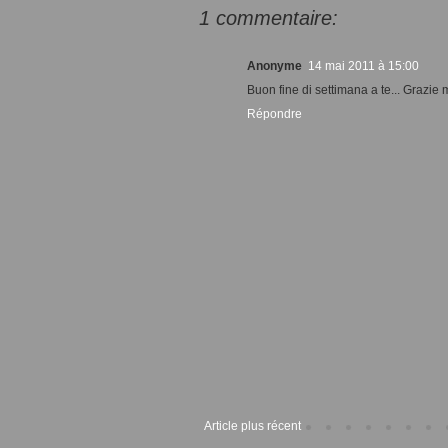
1 commentaire:
Anonyme
14 mai 2011 à 15:00
Buon fine di settimana a te... Grazie m
Répondre
Article plus récent