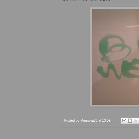
Posted by
Magnolia75
at
13:09