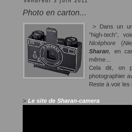
vendredi 3 juin 2011
Photo en carton...
> Dans un uni
"high-tech", v
Nicéphore
(
Ni
Sharan
, en car
même...
Cela dit, on 
photographier a
Reste à voir les 
>
Le site de Sharan-camera