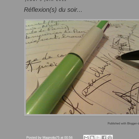
Réflexion(s) du soir...
Published with Blogger-d
Posted by
Magnolia75
at
00:56