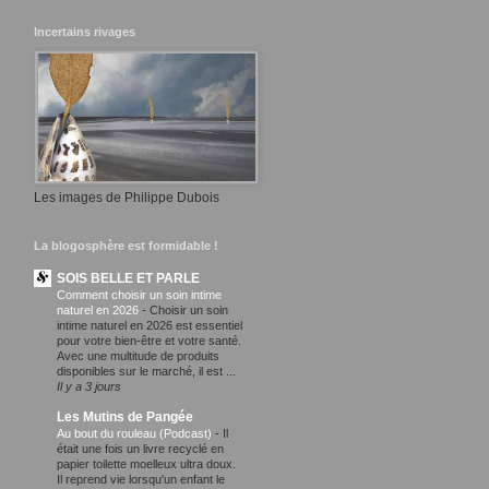
Incertains rivages
Les images de Philippe Dubois
La blogosphère est formidable !
SOIS BELLE ET PARLE
Comment choisir un soin intime
naturel en 2026
-
Choisir un soin
intime naturel en 2026 est essentiel
pour votre bien-être et votre santé.
Avec une multitude de produits
disponibles sur le marché, il est ...
Il y a 3 jours
Les Mutins de Pangée
Au bout du rouleau (Podcast)
-
Il
était une fois un livre recyclé en
papier toilette moelleux ultra doux.
Il reprend vie lorsqu'un enfant le