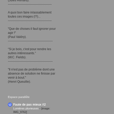
(Jules Renard).
-------------------------------------------
A quoi bon faire inlassablement
toutes ces images (!?)...
-------------------------------------------
"Que de choses il faut ignorer pour
agir !"
(Paul Valéry).
--------------------------------------------
“Si je bois, c'est pour rendre les
autres intéressants.”
(W.C. Fields).
--------------------------------------------
"Il n'est pas de problème dont une
absence de solution ne finisse par
venir à bout."
(Henri Queuille).
Espace parallèle
Faute de pas mieux #2
Lumières pluvieuses
-
[image:
IMG_9762]