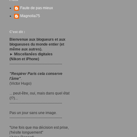
Faute de pas mieux
Magnolia75
C'est dit :
Bienvenue aux blogueurs et aux
blogueuses du monde entier (et
même aux autres).
► Miscellanées digitales
(Nikon et iPhone)
-------------------------------------------
"Respirer Paris cela conserve
l'âme"
.
(Victor Hugo)
... peut-être, oui, mais dans quel état
(!?)...
-------------------------------------------
Pas un jour sans une image.
-------------------------------------------
"Une fois que ma décision est prise,
j'hésite longuement"