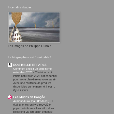
Incertains rivages
Les images de Philippe Dubois
La blogosphère est formidable !
SOIS BELLE ET PARLE
Comment choisir un soin intime
naturel en 2026
-
Choisir un soin
intime naturel en 2026 est essentiel
pour votre bien-être et votre santé.
Avec une multitude de produits
disponibles sur le marché, il est ...
Il y a 2 jours
Les Mutins de Pangée
Au bout du rouleau (Podcast)
-
Il
était une fois un livre recyclé en
papier toilette moelleux ultra doux.
Il reprend vie lorsqu'un enfant le