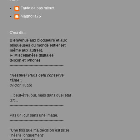
Faute de pas mieux
Magnolia75
C'est dit :
Bienvenue aux blogueurs et aux
blogueuses du monde entier (et
même aux autres).
► Miscellanées digitales
(Nikon et iPhone)
-------------------------------------------
"Respirer Paris cela conserve
l'âme"
.
(Victor Hugo)
... peut-être, oui, mais dans quel état
(!?)...
-------------------------------------------
Pas un jour sans une image.
-------------------------------------------
"Une fois que ma décision est prise,
j'hésite longuement"