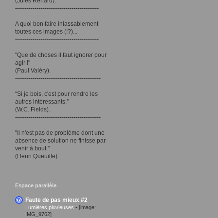
(Jules Renard).
-------------------------------------------
A quoi bon faire inlassablement
toutes ces images (!?)...
-------------------------------------------
"Que de choses il faut ignorer pour
agir !"
(Paul Valéry).
--------------------------------------------
“Si je bois, c'est pour rendre les
autres intéressants.”
(W.C. Fields).
--------------------------------------------
"Il n'est pas de problème dont une
absence de solution ne finisse par
venir à bout."
(Henri Queuille).
Espace parallèle
Faute de pas mieux #2
Lumières pluvieuses
-
[image:
IMG_9762]