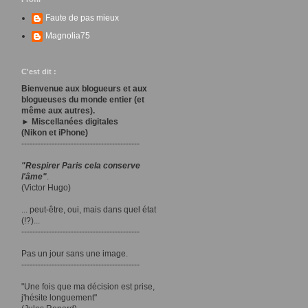
Faute de pas mieux
Magnolia75
C'est dit :
Bienvenue aux blogueurs et aux
blogueuses du monde entier (et
même aux autres).
► Miscellanées digitales
(Nikon et iPhone)
-------------------------------------------
"Respirer Paris cela conserve
l'âme"
.
(Victor Hugo)
... peut-être, oui, mais dans quel état
(!?)...
-------------------------------------------
Pas un jour sans une image.
-------------------------------------------
"Une fois que ma décision est prise,
j'hésite longuement"