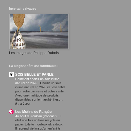
Incertains rivages
Les images de Philippe Dubois
La blogosphère est formidable !
SOIS BELLE ET PARLE
Comment choisir un soin intime
naturel en 2026
-
Choisir un soin
intime naturel en 2026 est essentiel
pour votre bien-être et votre santé.
Avec une multitude de produits
disponibles sur le marché, il est ...
Il y a 1 jour
Les Mutins de Pangée
Au bout du rouleau (Podcast)
-
Il
était une fois un livre recyclé en
papier toilette moelleux ultra doux.
Il reprend vie lorsqu'un enfant le