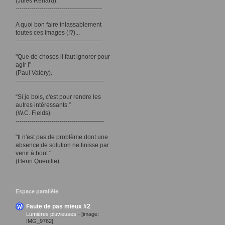
(Jules Renard).
-------------------------------------------
A quoi bon faire inlassablement
toutes ces images (!?)...
-------------------------------------------
"Que de choses il faut ignorer pour
agir !"
(Paul Valéry).
--------------------------------------------
“Si je bois, c'est pour rendre les
autres intéressants.”
(W.C. Fields).
--------------------------------------------
"Il n'est pas de problème dont une
absence de solution ne finisse par
venir à bout."
(Henri Queuille).
Espace parallèle
Faute de pas mieux #2
Lumières pluvieuses
-
[image:
IMG_9762]