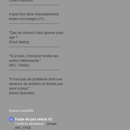
(Jules Renard).
-------------------------------------------
A quoi bon faire inlassablement
toutes ces images (!?)...
-------------------------------------------
"Que de choses il faut ignorer pour
agir !"
(Paul Valéry).
--------------------------------------------
“Si je bois, c'est pour rendre les
autres intéressants.”
(W.C. Fields).
--------------------------------------------
"Il n'est pas de problème dont une
absence de solution ne finisse par
venir à bout."
(Henri Queuille).
Espace parallèle
Faute de pas mieux #2
Lumières pluvieuses
-
[image:
IMG_9762]