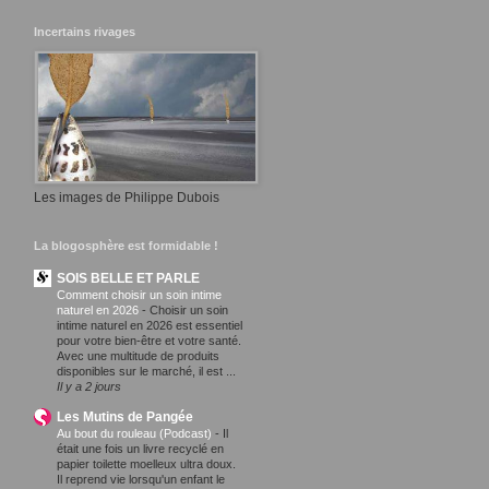
Incertains rivages
Les images de Philippe Dubois
La blogosphère est formidable !
SOIS BELLE ET PARLE
Comment choisir un soin intime
naturel en 2026
-
Choisir un soin
intime naturel en 2026 est essentiel
pour votre bien-être et votre santé.
Avec une multitude de produits
disponibles sur le marché, il est ...
Il y a 2 jours
Les Mutins de Pangée
Au bout du rouleau (Podcast)
-
Il
était une fois un livre recyclé en
papier toilette moelleux ultra doux.
Il reprend vie lorsqu'un enfant le