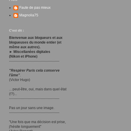
Faute de pas mieux
Magnolia75
C'est dit :
Bienvenue aux blogueurs et aux
blogueuses du monde entier (et
même aux autres).
► Miscellanées digitales
(Nikon et iPhone)
-------------------------------------------
"Respirer Paris cela conserve
l'âme"
.
(Victor Hugo)
... peut-être, oui, mais dans quel état
(!?)...
-------------------------------------------
Pas un jour sans une image.
-------------------------------------------
"Une fois que ma décision est prise,
j'hésite longuement"