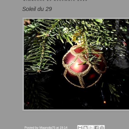
Soleil du 29
Posted by
Magnolia75
at
19:14