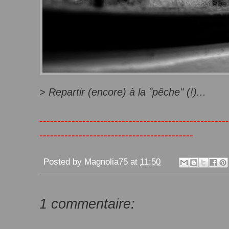
>
Repartir (encore) à la "pêche" (!)...
-----------------------------------------------------
-------------------------------------------
Posted by
Magnolia75
at
11:50
1 commentaire: