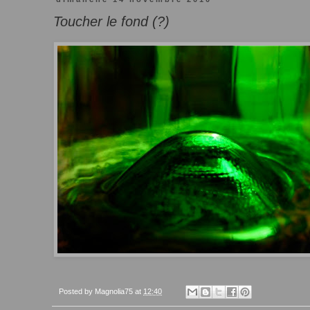
Toucher le fond (?)
Posted by
Magnolia75
at
12:40