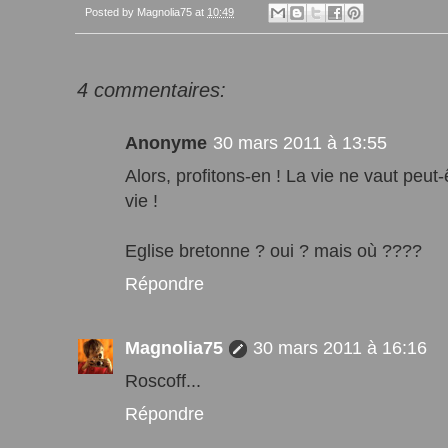
Posted by
Magnolia75
at
10:49
4 commentaires:
Anonyme
30 mars 2011 à 13:55
Alors, profitons-en ! La vie ne vaut peut-ê
vie !
Eglise bretonne ? oui ? mais où ????
Répondre
Magnolia75
30 mars 2011 à 16:16
Roscoff...
Répondre