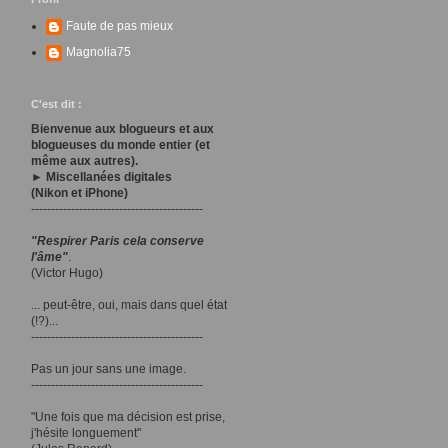
Faute de pas mieux
Magnolia75
C'est dit :
Bienvenue aux blogueurs et aux
blogueuses du monde entier (et
même aux autres).
► Miscellanées digitales
(Nikon et iPhone)
-------------------------------------------
"Respirer Paris cela conserve
l'âme"
.
(Victor Hugo)
... peut-être, oui, mais dans quel état
(!?)...
-------------------------------------------
Pas un jour sans une image.
-------------------------------------------
"Une fois que ma décision est prise,
j'hésite longuement"