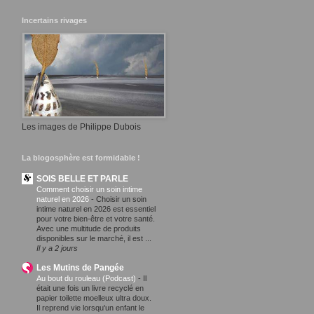
Incertains rivages
Les images de Philippe Dubois
La blogosphère est formidable !
SOIS BELLE ET PARLE
Comment choisir un soin intime
naturel en 2026
-
Choisir un soin
intime naturel en 2026 est essentiel
pour votre bien-être et votre santé.
Avec une multitude de produits
disponibles sur le marché, il est ...
Il y a 2 jours
Les Mutins de Pangée
Au bout du rouleau (Podcast)
-
Il
était une fois un livre recyclé en
papier toilette moelleux ultra doux.
Il reprend vie lorsqu'un enfant le