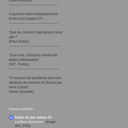
(Jules Renard).
-------------------------------------------
A quoi bon faire inlassablement
toutes ces images (!?)...
-------------------------------------------
"Que de choses il faut ignorer pour
agir !"
(Paul Valéry).
--------------------------------------------
“Si je bois, c'est pour rendre les
autres intéressants.”
(W.C. Fields).
--------------------------------------------
"Il n'est pas de problème dont une
absence de solution ne finisse par
venir à bout."
(Henri Queuille).
Espace parallèle
Faute de pas mieux #2
Lumières pluvieuses
-
[image:
IMG_9762]