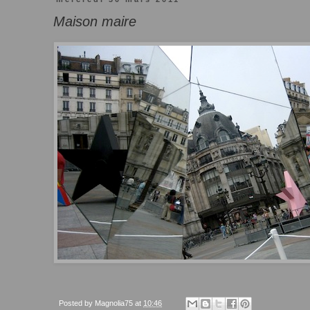
Maison maire
Posted by
Magnolia75
at
10:46