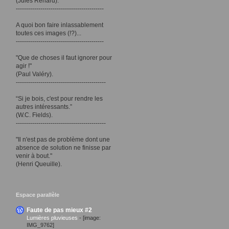
(Jules Renard).
-------------------------------------------
A quoi bon faire inlassablement
toutes ces images (!?)...
-------------------------------------------
"Que de choses il faut ignorer pour
agir !"
(Paul Valéry).
--------------------------------------------
“Si je bois, c'est pour rendre les
autres intéressants.”
(W.C. Fields).
--------------------------------------------
"Il n'est pas de problème dont une
absence de solution ne finisse par
venir à bout."
(Henri Queuille).
Espace parallèle
Faute de pas mieux #2
Lumières pluvieuses
-
[image:
IMG_9762]