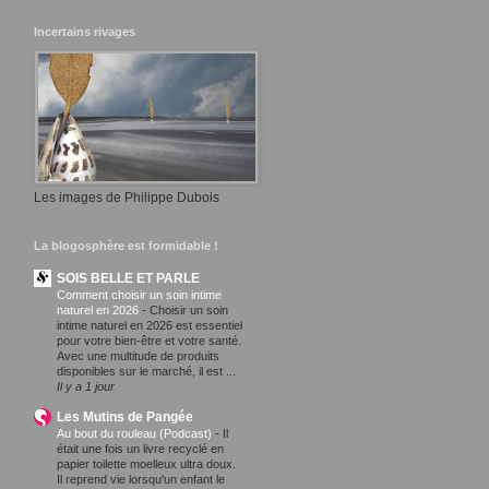
Incertains rivages
Les images de Philippe Dubois
La blogosphère est formidable !
SOIS BELLE ET PARLE
Comment choisir un soin intime
naturel en 2026
-
Choisir un soin
intime naturel en 2026 est essentiel
pour votre bien-être et votre santé.
Avec une multitude de produits
disponibles sur le marché, il est ...
Il y a 1 jour
Les Mutins de Pangée
Au bout du rouleau (Podcast)
-
Il
était une fois un livre recyclé en
papier toilette moelleux ultra doux.
Il reprend vie lorsqu'un enfant le