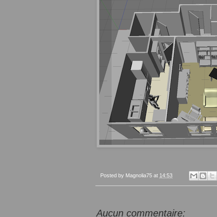
Posted by
Magnolia75
at
14:53
Aucun commentaire: