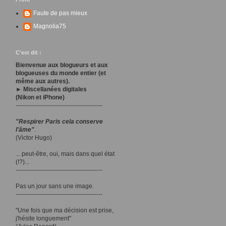
Faute de pas mieux
Magnolia75
C'est dit :
Bienvenue aux blogueurs et aux
blogueuses du monde entier (et
même aux autres).
► Miscellanées digitales
(Nikon et iPhone)
-------------------------------------------
"Respirer Paris cela conserve
l'âme"
.
(Victor Hugo)
... peut-être, oui, mais dans quel état
(!?)...
-------------------------------------------
Pas un jour sans une image.
-------------------------------------------
"Une fois que ma décision est prise,
j'hésite longuement"