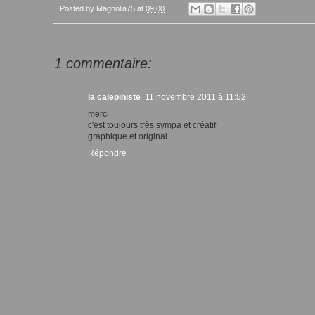
Posted by
Magnolia75
at
09:00
1 commentaire:
la calepiniste
11 novembre 2011 à 11:52
merci
c'est toujours très sympa et créatif
graphique et original
Répondre