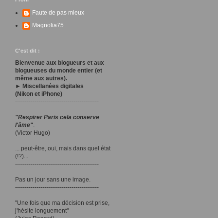
Faute de pas mieux
Magnolia75
C'est dit :
Bienvenue aux blogueurs et aux
blogueuses du monde entier (et
même aux autres).
► Miscellanées digitales
(Nikon et iPhone)
-------------------------------------------
"Respirer Paris cela conserve
l'âme"
.
(Victor Hugo)
... peut-être, oui, mais dans quel état
(!?)...
-------------------------------------------
Pas un jour sans une image.
-------------------------------------------
"Une fois que ma décision est prise,
j'hésite longuement"