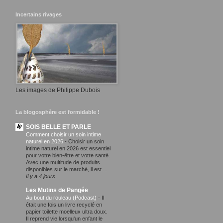
Incertains rivages
Les images de Philippe Dubois
La blogosphère est formidable !
SOIS BELLE ET PARLE
Comment choisir un soin intime
naturel en 2026
-
Choisir un soin
intime naturel en 2026 est essentiel
pour votre bien-être et votre santé.
Avec une multitude de produits
disponibles sur le marché, il est ...
Il y a 4 jours
Les Mutins de Pangée
Au bout du rouleau (Podcast)
-
Il
était une fois un livre recyclé en
papier toilette moelleux ultra doux.
Il reprend vie lorsqu'un enfant le