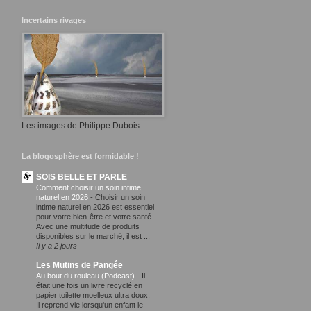
Incertains rivages
Les images de Philippe Dubois
La blogosphère est formidable !
SOIS BELLE ET PARLE
Comment choisir un soin intime
naturel en 2026
-
Choisir un soin
intime naturel en 2026 est essentiel
pour votre bien-être et votre santé.
Avec une multitude de produits
disponibles sur le marché, il est ...
Il y a 2 jours
Les Mutins de Pangée
Au bout du rouleau (Podcast)
-
Il
était une fois un livre recyclé en
papier toilette moelleux ultra doux.
Il reprend vie lorsqu'un enfant le