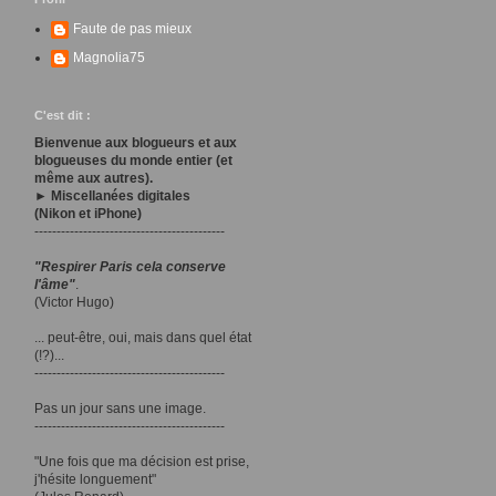
Faute de pas mieux
Magnolia75
C'est dit :
Bienvenue aux blogueurs et aux
blogueuses du monde entier (et
même aux autres).
► Miscellanées digitales
(Nikon et iPhone)
-------------------------------------------
"Respirer Paris cela conserve
l'âme"
.
(Victor Hugo)
... peut-être, oui, mais dans quel état
(!?)...
-------------------------------------------
Pas un jour sans une image.
-------------------------------------------
"Une fois que ma décision est prise,
j'hésite longuement"