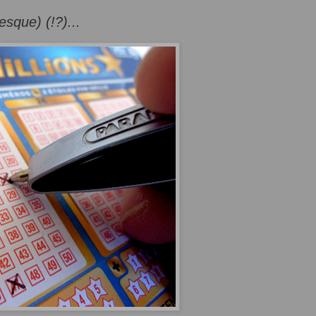
esque) (!?)...