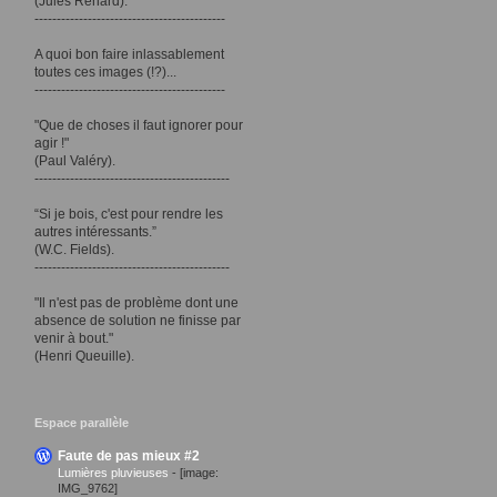
(Jules Renard).
-------------------------------------------
A quoi bon faire inlassablement
toutes ces images (!?)...
-------------------------------------------
"Que de choses il faut ignorer pour
agir !"
(Paul Valéry).
--------------------------------------------
“Si je bois, c'est pour rendre les
autres intéressants.”
(W.C. Fields).
--------------------------------------------
"Il n'est pas de problème dont une
absence de solution ne finisse par
venir à bout."
(Henri Queuille).
Espace parallèle
Faute de pas mieux #2
Lumières pluvieuses
-
[image:
IMG_9762]