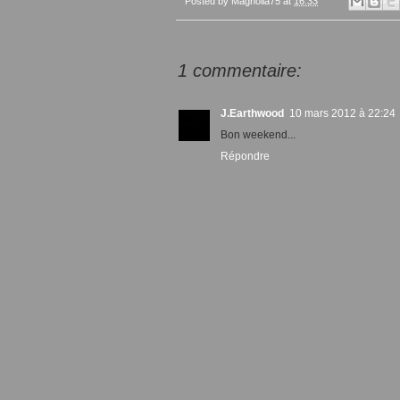
Posted by
Magnolia75
at
16:33
1 commentaire:
J.Earthwood
10 mars 2012 à 22:24
Bon weekend...
Répondre