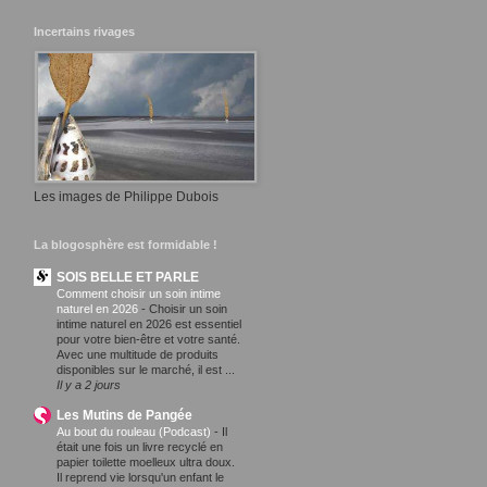
Incertains rivages
Les images de Philippe Dubois
La blogosphère est formidable !
SOIS BELLE ET PARLE
Comment choisir un soin intime
naturel en 2026
-
Choisir un soin
intime naturel en 2026 est essentiel
pour votre bien-être et votre santé.
Avec une multitude de produits
disponibles sur le marché, il est ...
Il y a 2 jours
Les Mutins de Pangée
Au bout du rouleau (Podcast)
-
Il
était une fois un livre recyclé en
papier toilette moelleux ultra doux.
Il reprend vie lorsqu'un enfant le