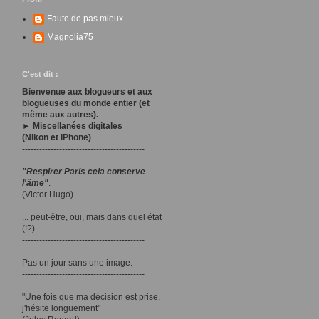
Faute de pas mieux
Magnolia75
C'est dit :
Bienvenue aux blogueurs et aux
blogueuses du monde entier (et
même aux autres).
► Miscellanées digitales
(Nikon et iPhone)
-------------------------------------------
"Respirer Paris cela conserve
l'âme"
.
(Victor Hugo)
... peut-être, oui, mais dans quel état
(!?)...
-------------------------------------------
Pas un jour sans une image.
-------------------------------------------
"Une fois que ma décision est prise,
j'hésite longuement"