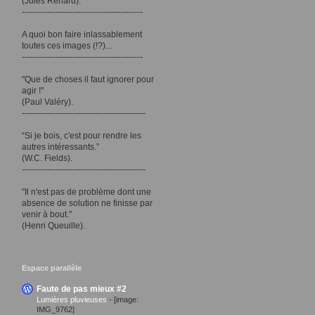
(Jules Renard).
-------------------------------------------
A quoi bon faire inlassablement
toutes ces images (!?)...
-------------------------------------------
"Que de choses il faut ignorer pour
agir !"
(Paul Valéry).
--------------------------------------------
“Si je bois, c'est pour rendre les
autres intéressants.”
(W.C. Fields).
--------------------------------------------
"Il n'est pas de problème dont une
absence de solution ne finisse par
venir à bout."
(Henri Queuille).
Espace parallèle
Faute de pas mieux #2
Lumières pluvieuses
-
[image:
IMG_9762]